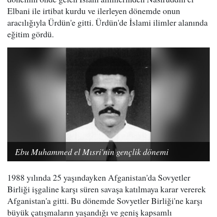
Elbani ile irtibat kurdu ve ilerleyen dönemde onun
aracılığıyla Ürdün'e gitti. Ürdün'de İslami ilimler alanında
eğitim gördü.
Ebu Muhammed el Mısri'nin gençlik dönemi
1988 yılında 25 yaşındayken Afganistan'da Sovyetler
Birliği işgaline karşı süren savaşa katılmaya karar vererek
Afganistan'a gitti. Bu dönemde Sovyetler Birliği'ne karşı
büyük çatışmaların yaşandığı ve geniş kapsamlı