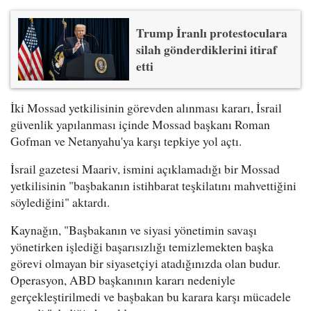
Trump İranlı protestoculara
silah gönderdiklerini itiraf
etti
İki Mossad yetkilisinin görevden alınması kararı, İsrail
güvenlik yapılanması içinde Mossad başkanı Roman
Gofman ve Netanyahu'ya karşı tepkiye yol açtı.
İsrail gazetesi Maariv, ismini açıklamadığı bir Mossad
yetkilisinin "başbakanın istihbarat teşkilatını mahvettiğini
söylediğini" aktardı.
Kaynağın, "Başbakanın ve siyasi yönetimin savaşı
yönetirken işlediği başarısızlığı temizlemekten başka
görevi olmayan bir siyasetçiyi atadığınızda olan budur.
Operasyon, ABD başkanının kararı nedeniyle
gerçekleştirilmedi ve başbakan bu karara karşı mücadele