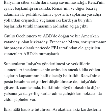
İtalya'nın siber saldırılara karşı savunmasızlığı, Renzi'nin
eyalet başkanlığı sırasında, Renzi’nin ve diğer bazı iş
adamları ile politikacıların e-posta hesaplarına yasadışı
yollardan erişmekle suçlanan iki kardeşin bu yılın
başlarında tutuklanmasının ardından açığa çıktı
Giulio Occhionero ve ABD'de doğan ve bir Amerikan
vatandaşı olan kızkardeşi Francesca Maria, soruşturmanın
bir parçası olarak neticede FBI tarafından ele geçirilen
sunucuları ABD'de tutmuşlardı.
Sunucuların İtalya'ya gönderilmesi ve yetkililerin
sunucuları incelenmesinin ardından ancak iddia edilen
suçların kapsamının belli olacağı belirtildi. Renzi'nin e-
posta hesabına eriştikleri düşünülmese de, İtalya'daki
güvenlik camiasında, bu ikilinin büyük olasılıkla diğer
yabancı ya da yerli çıkarlar adına çalıştıkları noktasında
ciddi şüpheler var.
İkisi hâlâ hapiste tutuluyor. Avukatları, ikiz kardeşlerin