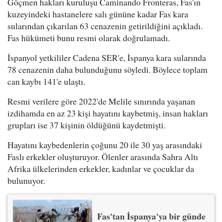
Göçmen hakları kuruluşu Caminando Fronteras, Fas'ın
kuzeyindeki hastanelere salı gününe kadar Fas kara
sularından çıkarılan 63 cenazenin getirildiğini açıkladı.
Fas hükümeti bunu resmi olarak doğrulamadı.
İspanyol yetkililer Cadena SER'e, İspanya kara sularında
78 cenazenin daha bulunduğunu söyledi. Böylece toplam
can kaybı 141'e ulaştı.
Resmi verilere göre 2022'de Melile sınırında yaşanan
izdihamda en az 23 kişi hayatını kaybetmiş, insan hakları
grupları ise 37 kişinin öldüğünü kaydetmişti.
Hayatını kaybedenlerin çoğunu 20 ile 30 yaş arasındaki
Faslı erkekler oluşturuyor. Ölenler arasında Sahra Altı
Afrika ülkelerinden erkekler, kadınlar ve çocuklar da
bulunuyor.
Fas'tan İspanya'ya bir günde