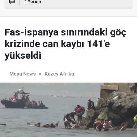
1 Yorum
Fas-İspanya sınırındaki göç
krizinde can kaybı 141'e
yükseldi
Mepa News
>
Kuzey Afrika