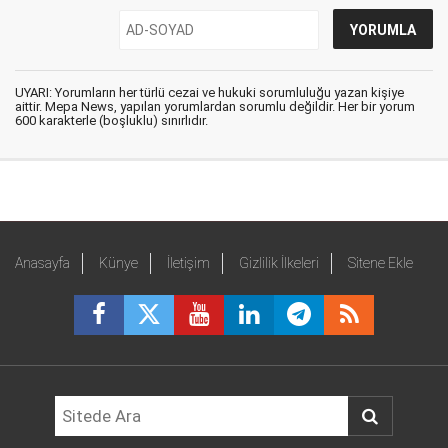
UYARI: Yorumların her türlü cezai ve hukuki sorumluluğu yazan kişiye
aittir. Mepa News, yapılan yorumlardan sorumlu değildir. Her bir yorum
600 karakterle (boşluklu) sınırlıdır.
Anasayfa
Künye
İletişim
Gizlilik İlkeleri
Sitene Ekle