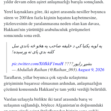
yıldır devam eden aşiret anlaşmazlığı barışla sonuçlandı.
Yerel kaynaklara göre, iki aşiret arasında nesiller boyunca
süren ve 200'den fazla kişinin hayatını kaybetmesine,
yüzlercesinin de yaralanmasına neden olan kan davası,
Hakkani'nin yürüttüğü arabuluculuk görüşmeleri
sonucunda sona erdi.
په لویه پکتیا کې د خلیفه صاحب په هڅو څه باندې سل
کلنه بدي پای ته ورسېده!
pic.twitter.com/X0IkkF1maH
بشپړ راپور????
— Abdullah Raihan (@Raihan_093)
August 9, 2026
Tarafların, yıllar boyunca çok sayıda uzlaştırma
girişiminin başarısız olmasının ardından, anlaşmazlığın
çözümü konusunda Hakkani'ye tam yetki verdiği belirtildi.
Varılan uzlaşıyla birlikte iki taraf arasında barış ve
uzlaşının sağlandığı, böylece Afganistan'ın doğusundaki
en uzun süreli aşiret ihtilaflarından birinin sona erdiği