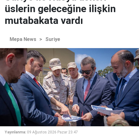
üslerin geleceğine ilişkin
mutabakata vardı
Mepa News
>
Suriye
Yayınlanma:
09 Ağustos 2026 Pazar 23:47