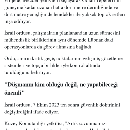
Projede, Mecdel Şems'ten başlayarak Golan Tepeleri'nin
güneyine kadar uzanan hatta dört metre derinliğinde ve
dört metre genişliğinde hendekler ile yüksek toprak setleri
inşa ediliyor.
İsrail ordusu, çalışmaların planlanandan uzun sürmesini
mühendislik birliklerinin aynı dönemde Lübnan'daki
operasyonlarda da görev almasına bağladı.
Ordu, sınırın kritik geçiş noktalarının gelişmiş gözetleme
sistemleri ve topçu birlikleriyle kontrol altında
tutulduğunu belirtiyor.
"Düşmanın kim olduğu değil, ne yapabileceği
önemli"
İsrail ordusu, 7 Ekim 2023'ten sonra güvenlik doktrinini
değiştirdiğini ifade ediyor.
Kuzey Komutanlığı yetkilisi, "Artık savunmamızı