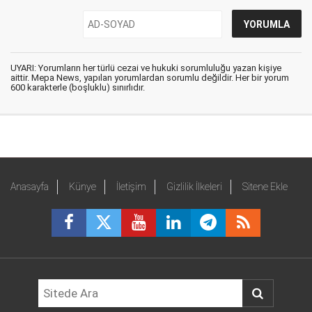
UYARI: Yorumların her türlü cezai ve hukuki sorumluluğu yazan kişiye
aittir. Mepa News, yapılan yorumlardan sorumlu değildir. Her bir yorum
600 karakterle (boşluklu) sınırlıdır.
Anasayfa
Künye
İletişim
Gizlilik İlkeleri
Sitene Ekle