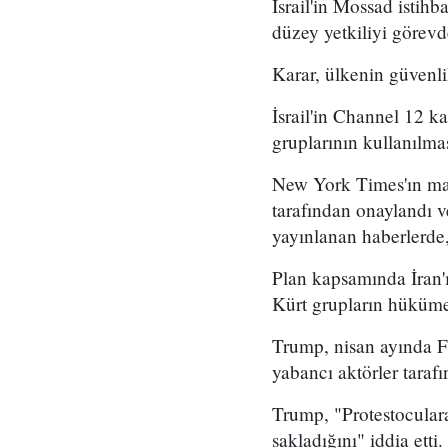
İsrail'in Mossad istihb
düzey yetkiliyi görevd
Karar, ülkenin güvenli
İsrail'in Channel 12 k
gruplarının kullanılma
New York Times'ın mar
tarafından onaylandı
yayınlanan haberlerde,
Plan kapsamında İran'ı
Kürt grupların hükümet
Trump, nisan ayında Fo
yabancı aktörler taraf
Trump, "Protestoculara
sakladığını" iddia etti.