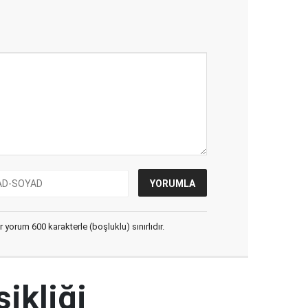
yorum 600 karakterle (boşluklu) sınırlıdır.
şikliği