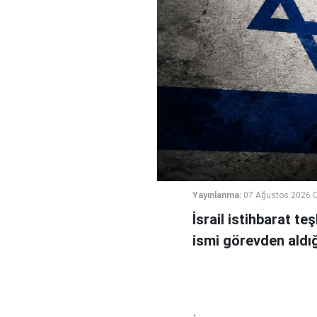
Yayınlanma:
07 Ağustos 2026 
İsrail istihbarat te
ismi görevden aldığı 