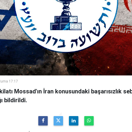
Cuma 17:17
şkilatı Mossad'ın İran konusundaki başarısızlık se
bildirildi.