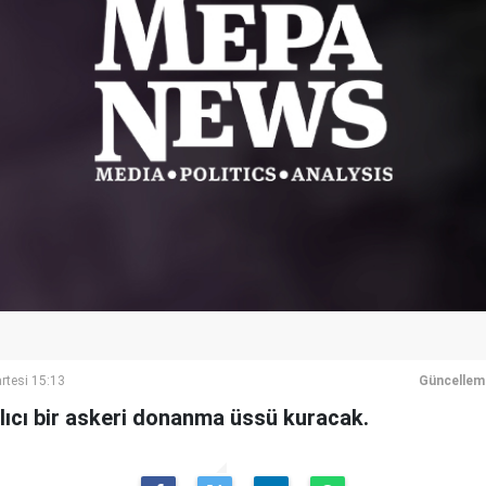
rtesi 15:13
Güncellem
lıcı bir askeri donanma üssü kuracak.