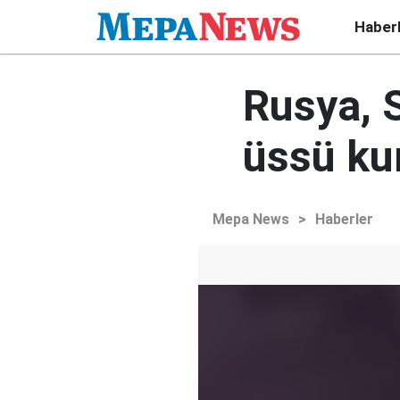
Haber
Rusya, 
üssü ku
Mepa News
>
Haberler