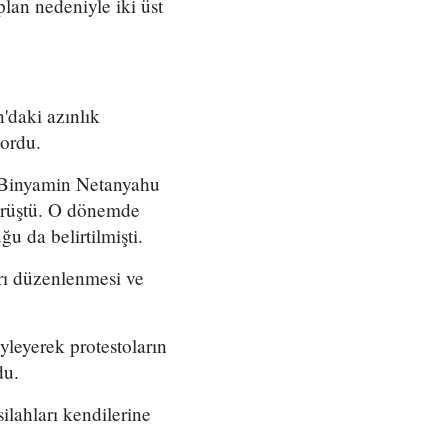
 plan nedeniyle iki üst
'daki azınlık
yordu.
ı Binyamin Netanyahu
örüştü. O dönemde
u da belirtilmişti.
arı düzenlenmesi ve
yleyerek protestoların
du.
ilahları kendilerine