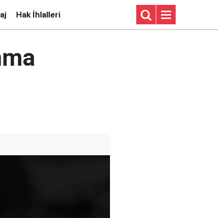
aj
Hak İhlalleri
anma