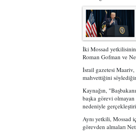
İki Mossad yetkilisini
Roman Gofman ve Netan
İsrail gazetesi Maariv,
mahvettiğini söylediğin
Kaynağın, "Başbakanın 
başka görevi olmayan 
nedeniyle gerçekleştir
Aynı yetkili, Mossad i
görevden almaları Neta