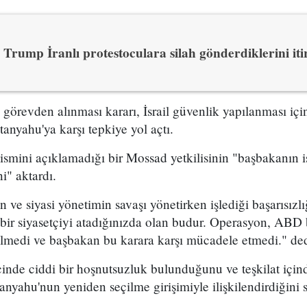
Trump İranlı protestoculara silah gönderdiklerini itir
n görevden alınması kararı, İsrail güvenlik yapılanması i
yahu'ya karşı tepkiye yol açtı.
 ismini açıklamadığı bir Mossad yetkilisinin "başbakanın is
i" aktardı.
ve siyasi yönetimin savaşı yönetirken işlediği başarısızl
bir siyasetçiyi atadığınızda olan budur. Operasyon, ABD 
ilmedi ve başbakan bu karara karşı mücadele etmedi." dedi
çinde ciddi bir hoşnutsuzluk bulunduğunu ve teşkilat içind
nyahu'nun yeniden seçilme girişimiyle ilişkilendirdiğini s