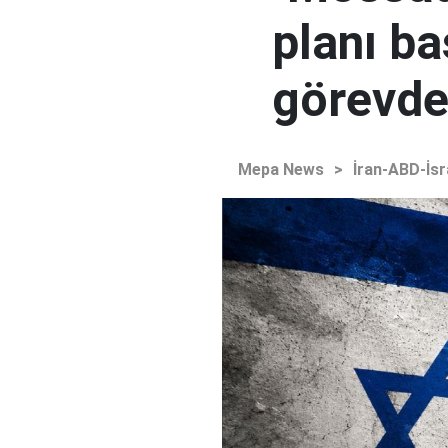
planı ba
görevden
Mepa News
>
İran-ABD-İsr