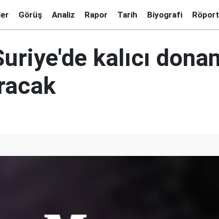
ler
Görüş
Analiz
Rapor
Tarih
Biyografi
Röport
Suriye'de kalıcı don
racak