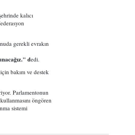
ehrinde kalıcı
Federasyon
nuda gerekli evrakın
unacağız." d
edi.
 için bakım ve destek
iriyor. Parlamentonun
 kullanmasını öngören
nma sistemi