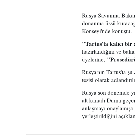
Rusya Savunma Bakan Y
donanma üssü kuracağı
Konseyi'nde konuştu.
"Tartus'ta kalıcı bi
hazırlandığını ve baka
"Prosedürü
üyelerine,
Rusya'nın Tartus'ta şu
tesisi olarak adlandırıl
Rusya son dönemde yapt
alt kanadı Duma geçen
anlaşmayı onaylamıştı
yerleştirildiğini açıklam