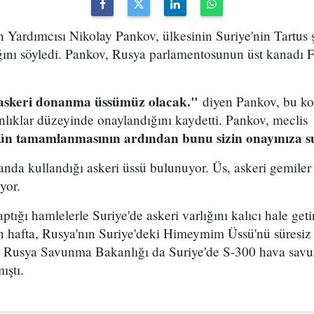
ardımcısı Nikolay Pankov, ülkesinin Suriye'nin Tartus ş
nı söyledi. Pankov, Rusya parlamentosunun üst kanadı 
r askeri donanma üssümüz olacak."
diyen Pankov, bu ko
nlıklar düzeyinde onaylandığını kaydetti. Pankov, meclis
n tamamlanmasının ardından bunu sizin onayınıza s
 anda kullandığı askeri üssü bulunuyor. Üs, askeri gemiler
ıyor.
ığı hamlelerle Suriye'de askeri varlığını kalıcı hale get
 hafta, Rusya'nın Suriye'deki Himeymim Üssü'nü süresiz
. Rusya Savunma Bakanlığı da Suriye'de S-300 hava savu
ıştı.