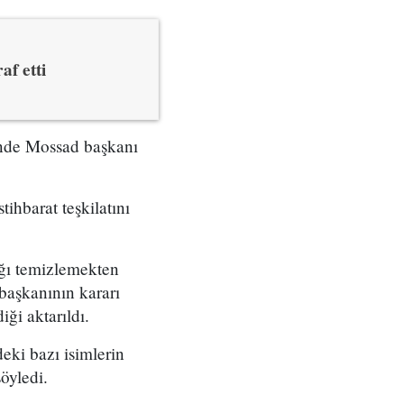
af etti
çinde Mossad başkanı
tihbarat teşkilatını
ığı temizlemekten
başkanının kararı
ği aktarıldı.
eki bazı isimlerin
öyledi.