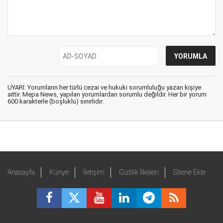
UYARI: Yorumların her türlü cezai ve hukuki sorumluluğu yazan kişiye
aittir. Mepa News, yapılan yorumlardan sorumlu değildir. Her bir yorum
600 karakterle (boşluklu) sınırlıdır.
Anasayfa
Künye
İletişim
Gizlilik İlkeleri
Sitene Ekle