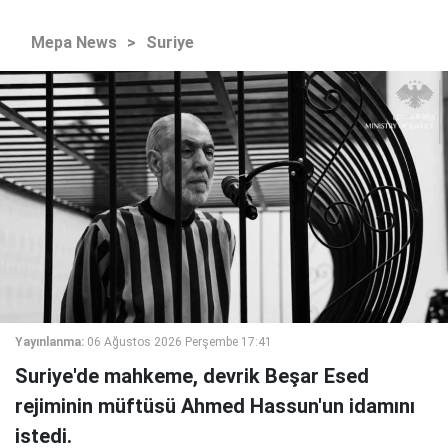
Mepa News
>
Suriye
Yayınlanma:
06 Ağustos 2026 Perşembe 17:41
Suriye'de mahkeme, devrik Beşar Esed
rejiminin müftüsü Ahmed Hassun'un idamını
istedi.