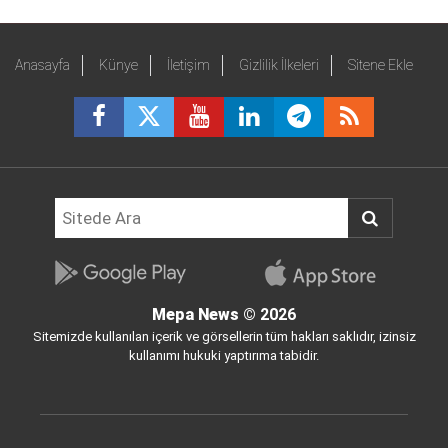
Anasayfa
Künye
İletişim
Gizlilik İlkeleri
Sitene Ekle
Mepa News
© 2026
Sitemizde kullanılan içerik ve görsellerin tüm hakları saklıdır, izinsiz
kullanımı hukuki yaptırıma tabidir.