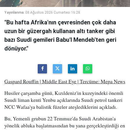
Yayınlanma:
08 Ağustos 2026 Cumartesi 16:28
"Bu hafta Afrika'nın çevresinden çok daha
uzun bir güzergah kullanan altı tanker gibi
bazı Suudi gemileri Babu'l Mendeb'ten geri
dönüyor."
Gaspard Rouffin | Middle East Eye | Tercüme: Mepa News
Husiler çarşamba günü, Kızıldeniz'in kuzeyindeki önemli
Suudi liman kenti Yenbu açıklarında Suudi petrol tankeri
NCC Wafaa'ya balistik füzeler ateşlediklerini açıkladı.
Bu, Yemenli grubun 22 Temmuz'da Suudi Arabistan'a
yönelik abluka başlatmasından bu yana gerçekleştirdiği en