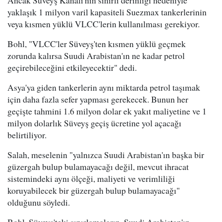
yaklaşık 1 milyon varil kapasiteli Suezmax tankerlerinin
veya kısmen yüklü VLCC'lerin kullanılması gerekiyor.
Bohl, "VLCC'ler Süveyş'ten kısmen yüklü geçmek
zorunda kalırsa Suudi Arabistan'ın ne kadar petrol
geçirebileceğini etkileyecektir" dedi.
Asya'ya giden tankerlerin aynı miktarda petrol taşımak
için daha fazla sefer yapması gerekecek. Bunun her
geçişte tahmini 1.6 milyon dolar ek yakıt maliyetine ve 1
milyon dolarlık Süveyş geçiş ücretine yol açacağı
belirtiliyor.
Salah, meselenin "yalnızca Suudi Arabistan'ın başka bir
güzergah bulup bulamayacağı değil, mevcut ihracat
sistemindeki aynı ölçeği, maliyeti ve verimliliği
koruyabilecek bir güzergah bulup bulamayacağı"
olduğunu söyledi.
Bohl, Süveyş'teki sınırlamaların, Suudi Arabistan'ın