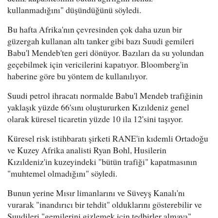
kullanmadığını" düşündüğünü söyledi.
Bu hafta Afrika'nın çevresinden çok daha uzun bir
güzergah kullanan altı tanker gibi bazı Suudi gemileri
Babu'l Mendeb'ten geri dönüyor. Bazıları da su yolundan
geçebilmek için vericilerini kapatıyor. Bloomberg'in
haberine göre bu yöntem de kullanılıyor.
Suudi petrol ihracatı normalde Babu'l Mendeb trafiğinin
yaklaşık yüzde 66'sını oluştururken Kızıldeniz genel
olarak küresel ticaretin yüzde 10 ila 12'sini taşıyor.
Küresel risk istihbaratı şirketi RANE'in kıdemli Ortadoğu
ve Kuzey Afrika analisti Ryan Bohl, Husilerin
Kızıldeniz'in kuzeyindeki "bütün trafiği" kapatmasının
"muhtemel olmadığını" söyledi.
Bunun yerine Mısır limanlarını ve Süveyş Kanalı'nı
vurarak "inandırıcı bir tehdit" olduklarını gösterebilir ve
Suudileri "gemilerini gizlemek için tedbirler almaya"