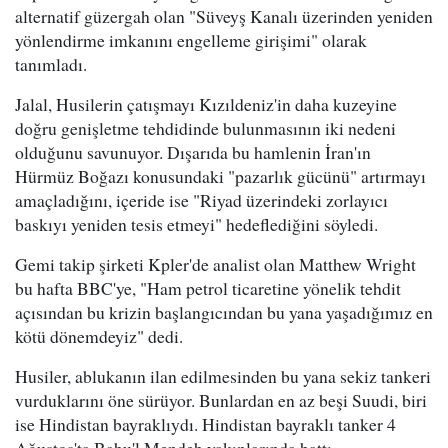
alternatif güzergah olan "Süveyş Kanalı üzerinden yeniden
yönlendirme imkanını engelleme girişimi" olarak
tanımladı.
Jalal, Husilerin çatışmayı Kızıldeniz'in daha kuzeyine
doğru genişletme tehdidinde bulunmasının iki nedeni
olduğunu savunuyor. Dışarıda bu hamlenin İran'ın
Hürmüz Boğazı konusundaki "pazarlık gücünü" artırmayı
amaçladığını, içeride ise "Riyad üzerindeki zorlayıcı
baskıyı yeniden tesis etmeyi" hedeflediğini söyledi.
Gemi takip şirketi Kpler'de analist olan Matthew Wright
bu hafta BBC'ye, "Ham petrol ticaretine yönelik tehdit
açısından bu krizin başlangıcından bu yana yaşadığımız en
kötü dönemdeyiz" dedi.
Husiler, ablukanın ilan edilmesinden bu yana sekiz tankeri
vurduklarını öne sürüyor. Bunlardan en az beşi Suudi, biri
ise Hindistan bayraklıydı. Hindistan bayraklı tanker 4
Ağustos'ta Babu'l Mendeb yakınlarında battı.