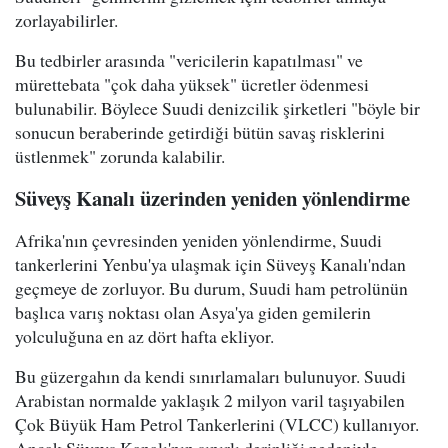
zorlayabilirler.
Bu tedbirler arasında "vericilerin kapatılması" ve
mürettebata "çok daha yüksek" ücretler ödenmesi
bulunabilir. Böylece Suudi denizcilik şirketleri "böyle bir
sonucun beraberinde getirdiği bütün savaş risklerini
üstlenmek" zorunda kalabilir.
Süveyş Kanalı üzerinden yeniden yönlendirme
Afrika'nın çevresinden yeniden yönlendirme, Suudi
tankerlerini Yenbu'ya ulaşmak için Süveyş Kanalı'ndan
geçmeye de zorluyor. Bu durum, Suudi ham petrolünün
başlıca varış noktası olan Asya'ya giden gemilerin
yolculuğuna en az dört hafta ekliyor.
Bu güzergahın da kendi sınırlamaları bulunuyor. Suudi
Arabistan normalde yaklaşık 2 milyon varil taşıyabilen
Çok Büyük Ham Petrol Tankerlerini (VLCC) kullanıyor.
Ancak Süveyş Kanalı'nın sınırlı derinliği nedeniyle