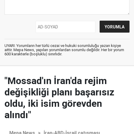
UYARI: Yorumların her türlü cezai ve hukuki sorumluluğu yazan kişiye
aittir. Mepa News, yapılan yorumlardan sorumlu değildir. Her bir yorum
600 karakterle (boşluklu) sınırlıdır.
"Mossad'ın İran'da rejim
değişikliği planı başarısız
oldu, iki isim görevden
alındı"
Mepa News
>
İran-ABD-İsrail çatışması