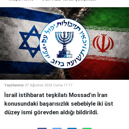
Yayınlanma:
07 Ağustos 2026 Cuma 17:17
İsrail istihbarat teşkilatı Mossad'ın İran
konusundaki başarısızlık sebebiyle iki üst
düzey ismi görevden aldığı bildirildi.