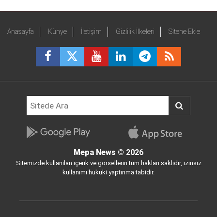
Anasayfa
Künye
İletişim
Gizlilik İlkeleri
Sitene Ekle
Mepa News
© 2026
Sitemizde kullanılan içerik ve görsellerin tüm hakları saklıdır, izinsiz
kullanımı hukuki yaptırıma tabidir.