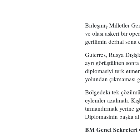
Birleşmiş Milletler Ge
ve olası askeri bir op
gerilimin derhal sona e
Guterres, Rusya Dışişl
ayrı görüştükten sonra
diplomasiyi terk etmen
yolundan çıkmaması ge
Bölgedeki tek çözümün
eylemler azalmalı. Kı
tırmandırmak yerine ge
Diplomasinin başka alt
BM Genel Sekreteri G