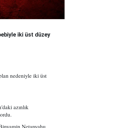
bebiyle iki üst düzey
 plan nedeniyle iki üst
'daki azınlık
yordu.
ı Binyamin Netanyahu