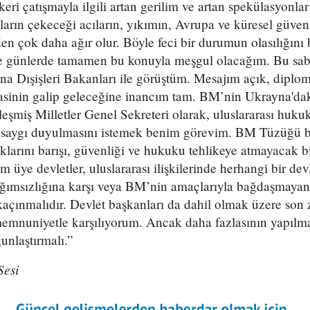
keri çatışmayla ilgili artan gerilim ve artan spekülasyonla
nların çekeceği acıların, yıkımın, Avrupa ve küresel güven
en çok daha ağır olur. Böyle feci bir durumun olasılığını
e günlerde tamamen bu konuyla meşgul olacağım. Bu sa
 Dışişleri Bakanları ile görüştüm. Mesajım açık, diploma
masinin galip geleceğine inancım tam. BM’nin Ukrayna'dak
leşmiş Milletler Genel Sekreteri olarak, uluslararası huk
saygı duyulmasını istemek benim görevim. BM Tüzüğü bel
klarını barışı, güvenliği ve hukuku tehlikeye atmayacak bi
m üye devletler, uluslararası ilişkilerinde herhangi bir dev
ağımsızlığına karşı veya BM’nin amaçlarıyla bağdaşmayan 
açınmalıdır. Devlet başkanları da dahil olmak üzere son
memnuniyetle karşılıyorum. Ancak daha fazlasının yapılma
unlaştırmalı.”
Sesi