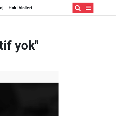
aj
Hak İhlalleri
if yok"