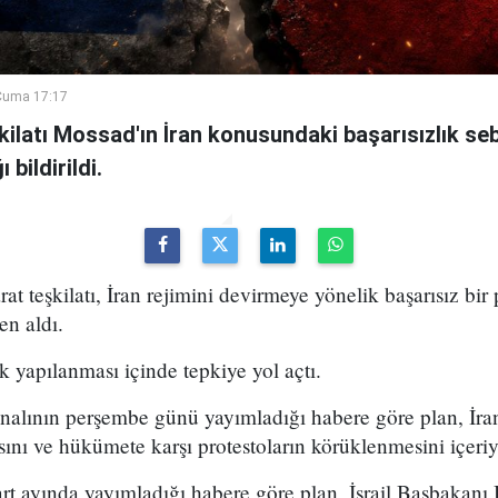
Cuma 17:17
şkilatı Mossad'ın İran konusundaki başarısızlık se
bildirildi.
arat teşkilatı, İran rejimini devirmeye yönelik başarısız bir
en aldı.
k yapılanması içinde tepkiye yol açtı.
analının perşembe günü yayımladığı habere göre plan, İran
sını ve hükümete karşı protestoların körüklenmesini içeri
t ayında yayımladığı habere göre plan, İsrail Başbakan