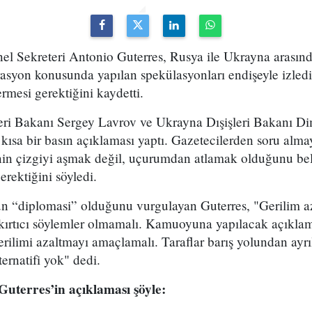
nel Sekreteri Antonio Guterres, Rusya ile Ukrayna arasın
erasyon konusunda yapılan spekülasyonları endişeyle izled
rmesi gerektiğini kaydetti.
eri Bakanı Sergey Lavrov ve Ukrayna Dışişleri Bakanı Dim
 kısa bir basın açıklaması yaptı. Gazetecilerden soru alma
in çizgiyi aşmak değil, uçurumdan atlamak olduğunu belir
rektiğini söyledi.
 “diplomasi” olduğunu vurgulayan Guterres, "Gerilim az
şkırtıcı söylemler olmamalı. Kamuoyuna yapılacak açıklam
rilimi azaltmayı amaçlamalı. Taraflar barış yolundan ayr
ernatifi yok" dedi.
uterres’in açıklaması şöyle: