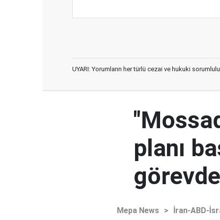
UYARI: Yorumların her türlü cezai ve hukuki sorumlulu
"Mossad'
planı ba
görevden
Mepa News
>
İran-ABD-İsr