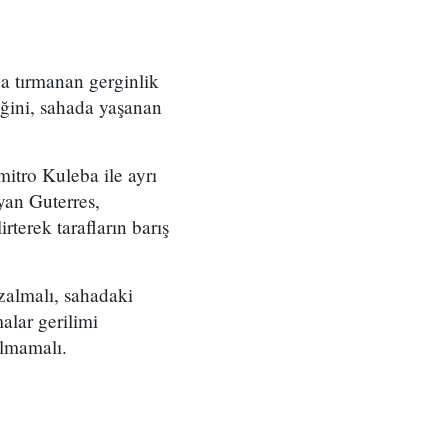
da tırmanan gerginlik
iğini, sahada yaşanan
itro Kuleba ile ayrı
yan Guterres,
terek tarafların barış
almalı, sahadaki
alar gerilimi
ılmamalı.