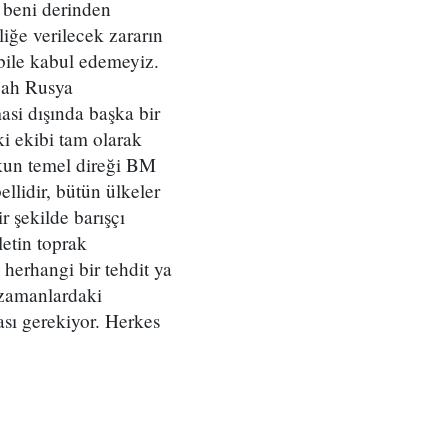
r beni derinden
liğe verilecek zararın
 bile kabul edemeyiz.
bah Rusya
si dışında başka bir
i ekibi tam olarak
ukun temel direği BM
lidir, bütün ülkeler
r şekilde barışçı
letin toprak
herhangi bir tehdit ya
 zamanlardaki
sı gerekiyor. Herkes