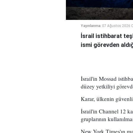
Yayınlanma:
07 Ağustos 2026 
İsrail istihbarat te
ismi görevden aldığı 
İsrail'in Mossad istihb
düzey yetkiliyi görevd
Karar, ülkenin güvenli
İsrail'in Channel 12 k
gruplarının kullanılma
New York Times'ın mar