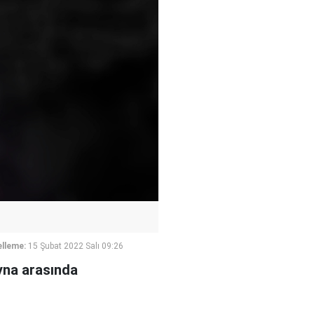
lleme:
15 Şubat 2022 Salı 09:26
ayna arasında