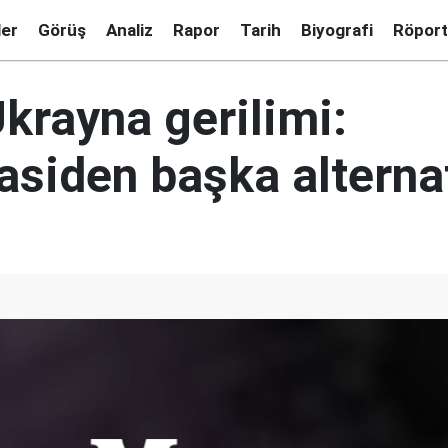
ler
Görüş
Analiz
Rapor
Tarih
Biyografi
Röport
krayna gerilimi:
asiden başka alternat