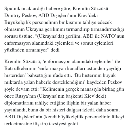
Sputnik'in aktardığı habere göre, Kremlin Sözcüsü
Dmitriy Peskov, ABD Dışişleri’nin Kiev’deki
Büyükelçilik personelinin bir kısmını tahliye edecek
olmasının Ukrayna gerilimini tırmandırıp tırmandırmadığı
sorusu üstüne, “(Ukrayna’da) gerilim, ABD ile NATO’nun
enformasyon alanındaki eylemleri ve somut eylemleri
yüzünden tırmanıyor” dedi
Kremlin Sözcüsü, ‘enformasyon alanındaki eylemler’ ile
Batı ülkelerinin ‘enformasyon kanalları üstünden yaydığı
histeriden’ bahsettiğini ifade etti. ‘Bu histerinin büyük
miktarda yalan haberle desteklendiğini’ kaydeden Peskov
şöyle devam etti: “Kelimenin gerçek manasıyla birkaç gün
önce Rusya’nın (Ukrayna’nın başkenti Kiev’deki)
diplomatlarını tahliye ettiğine ilişkin bir yalan haber
yayınlandı, bunu da bir histeri dalgası izledi. daha sonra,
ABD Dışişleri’nin (kendi büyükelçilik personelinin ülkeyi
terk etmesine ilişkin) tavsiyesi geldi.