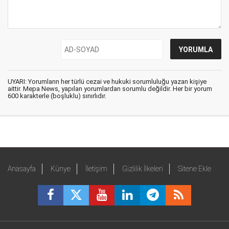
UYARI: Yorumların her türlü cezai ve hukuki sorumluluğu yazan kişiye
aittir. Mepa News, yapılan yorumlardan sorumlu değildir. Her bir yorum
600 karakterle (boşluklu) sınırlıdır.
Anasayfa
Künye
İletişim
Gizlilik İlkeleri
Sitene Ekle