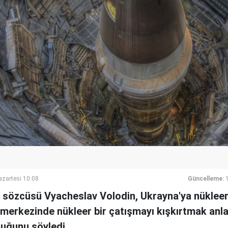
azartesi 10:08
Güncelleme:
sözcüsü Vyacheslav Volodin, Ukrayna'ya nükleer 
n merkezinde nükleer bir çatışmayı kışkırtmak anl
lduğunu söyledi.