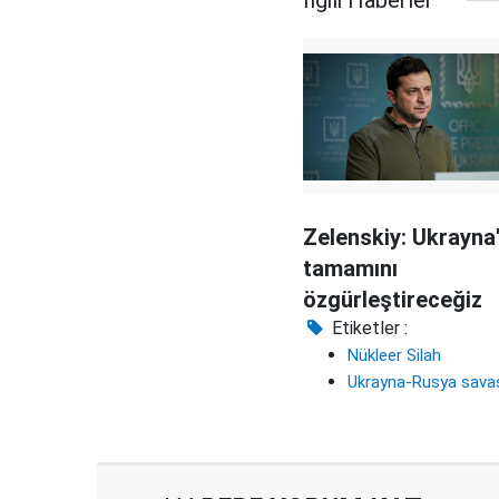
İlgili Haberler
Zelenskiy: Ukrayna
tamamını
özgürleştireceğiz
Etiketler :
Nükleer Silah
Ukrayna-Rusya sava