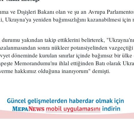
nma ve Dışişleri Bakanı olan ve şu an Avrupa Parlamentos
, Ukrayna'ya yeniden bağımsızlığını kazanabilmesi için n
 durumu yakından takip ettiklerini belirterek, "Ukrayna'
lanmasından sonra nükleer potansiyelinden vazgeçtiği b
yet döneminde kurulan sınırlar içinde bağımsız bir ülke 
eşte Memorandumu'nu ihlal ettiğinden Batı olarak Ukra
 verme hakkımız olduğuna inanıyorum" demişti.