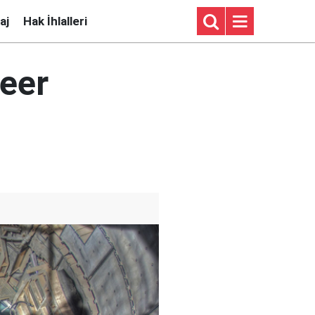
aj
Hak İhlalleri
eer