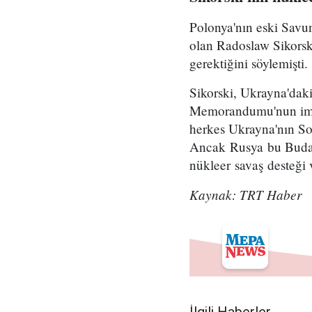
Polonya'nın eski Savu
olan Radoslaw Sikorski
gerektiğini söylemişti.
Sikorski, Ukrayna'daki
Memorandumu'nun imza
herkes Ukrayna'nın Sov
Ancak Rusya bu Budap
nükleer savaş desteği
Kaynak: TRT Haber