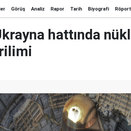
ler
Görüş
Analiz
Rapor
Tarih
Biyografi
Röport
krayna hattında nükl
rilimi