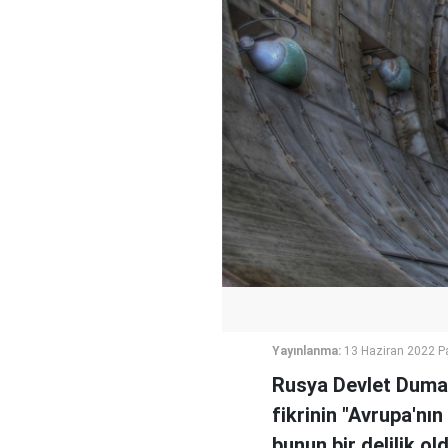
Yayınlanma:
13 Haziran 2022 P
Rusya Devlet Duma 
fikrinin "Avrupa'nı
bunun bir delilik o