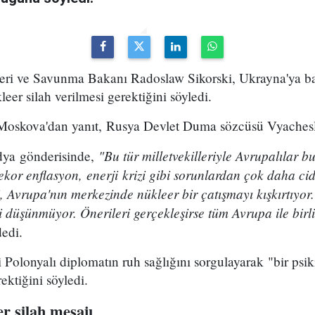
şleri ve Savunma Bakanı Radoslaw Sikorski, Ukrayna'ya ba
eer silah verilmesi gerektiğini söyledi.
 Moskova'dan yanıt, Rusya Devlet Duma sözcüsü Vyachesl
"Bu tür milletvekilleriyle Avrupalılar b
dya gönderisinde,
rekor enflasyon, enerji krizi gibi sorunlardan çok daha ci
, Avrupa'nın merkezinde nükleer bir çatışmayı kışkırtıyo
 düşünmüyor. Önerileri gerçekleşirse tüm Avrupa ile birli
dedi.
 Polonyalı diplomatın ruh sağlığını sorgulayarak "bir psiki
ktiğini söyledi.
er silah mesajı