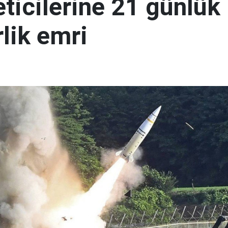
eticilerine 21 günlük
lik emri