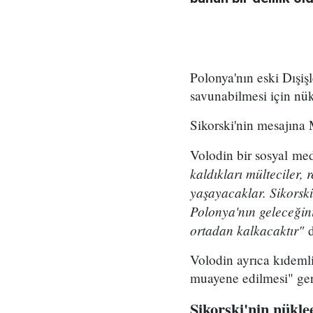
Polonya'nın eski Dışi
savunabilmesi için nükl
Sikorski'nin mesajına
Volodin bir sosyal me
kaldıkları mülteciler, 
yaşayacaklar. Sikorski
Polonya'nın geleceğini
ortadan kalkacaktır"
Volodin ayrıca kıdemli
muayene edilmesi" gere
Sikorski'nin nükle