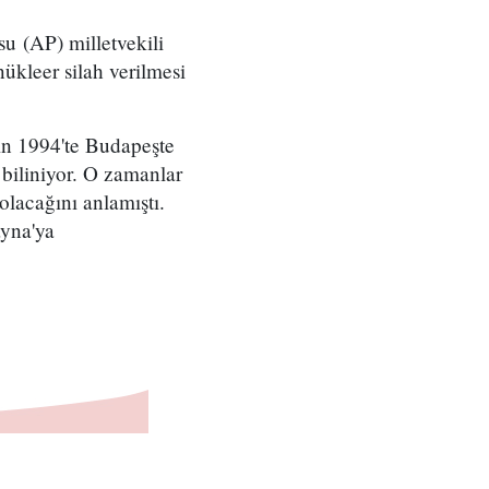
u (AP) milletvekili
ükleer silah verilmesi
nın 1994'te Budapeşte
iliniyor. O zamanlar
olacağını anlamıştı.
yna'ya