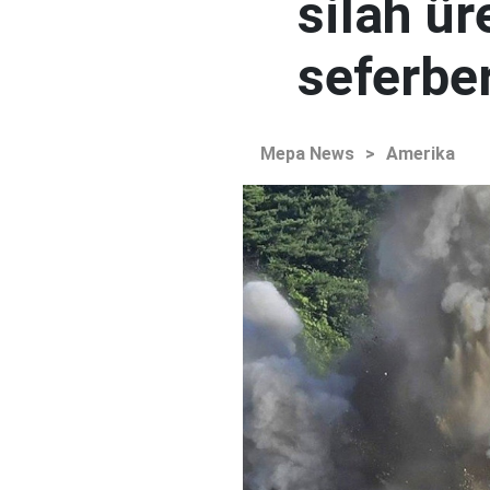
silah ür
seferber
Mepa News
>
Amerika