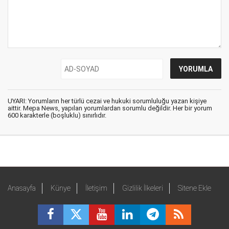
UYARI: Yorumların her türlü cezai ve hukuki sorumluluğu yazan kişiye
aittir. Mepa News, yapılan yorumlardan sorumlu değildir. Her bir yorum
600 karakterle (boşluklu) sınırlıdır.
Anasayfa
Künye
İletişim
Gizlilik İlkeleri
Sitene Ekle