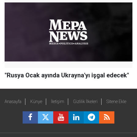
"Rusya Ocak ayında Ukrayna'yı işgal edecek"
Anasayfa
Künye
İletişim
Gizlilik İlkeleri
Sitene Ekle