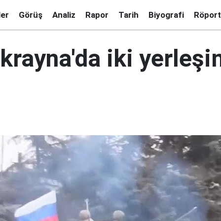
ler
Görüş
Analiz
Rapor
Tarih
Biyografi
Röport
rayna'da iki yerleşi