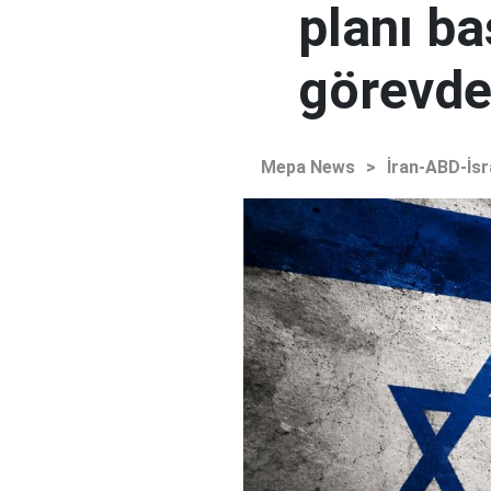
planı ba
görevden
Mepa News
>
İran-ABD-İsr