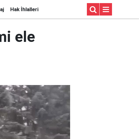
aj
Hak İhlalleri
mi ele