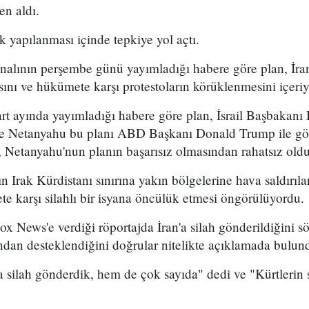
en aldı.
k yapılanması içinde tepkiye yol açtı.
analının perşembe günü yayımladığı habere göre plan, İran
sını ve hükümete karşı protestoların körüklenmesini içeri
t ayında yayımladığı habere göre plan, İsrail Başbakan
 ve Netanyahu bu planı ABD Başkanı Donald Trump ile g
 Netanyahu'nun planın başarısız olmasından rahatsız olduğ
n Irak Kürdistanı sınırına yakın bölgelerine hava saldırıl
e karşı silahlı bir isyana öncülük etmesi öngörülüyordu.
x News'e verdiği röportajda İran'a silah gönderildiğini sö
ından desteklendiğini doğrular nitelikte açıklamada bulun
 silah gönderdik, hem de çok sayıda" dedi ve "Kürtlerin s