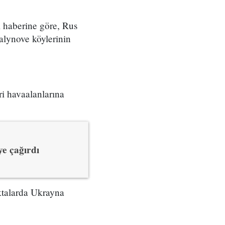
 haberine göre, Rus
alynove köylerinin
i havaalanlarına
ye çağırdı
ktalarda Ukrayna