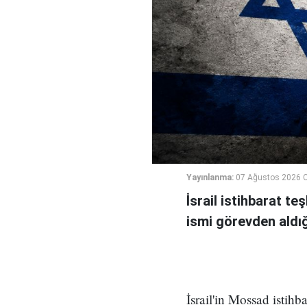
Yayınlanma:
07 Ağustos 2026 
İsrail istihbarat te
ismi görevden aldığı 
İsrail'in Mossad istihb