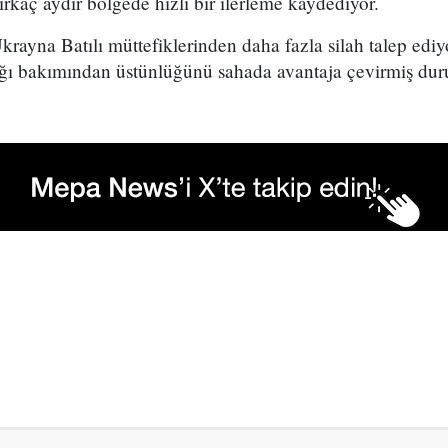
kaç aydır bölgede hızlı bir ilerleme kaydediyor.
krayna Batılı müttefiklerinden daha fazla silah talep ediy
ğı bakımından üstünlüğünü sahada avantaja çevirmiş du