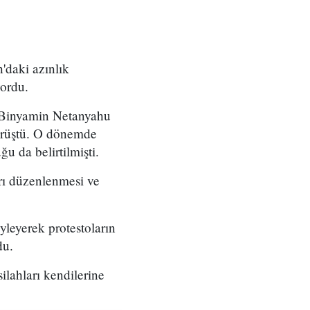
'daki azınlık
yordu.
ı Binyamin Netanyahu
örüştü. O dönemde
u da belirtilmişti.
arı düzenlenmesi ve
yleyerek protestoların
du.
ilahları kendilerine