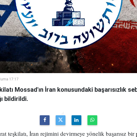
Cuma 17:17
şkilatı Mossad'ın İran konusundaki başarısızlık se
bildirildi.
arat teşkilatı, İran rejimini devirmeye yönelik başarısız bir