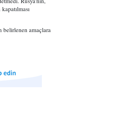
detmedi. Rusya'nın,
n kapatılması
n belirlenen amaçlara