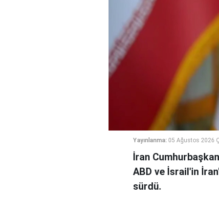
Yayınlanma:
05 Ağustos 2026 
İran Cumhurbaşkanı
ABD ve İsrail'in İra
sürdü.