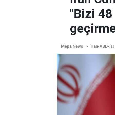
"Bizi 48
geçirmey
Mepa News
>
İran-ABD-İsr