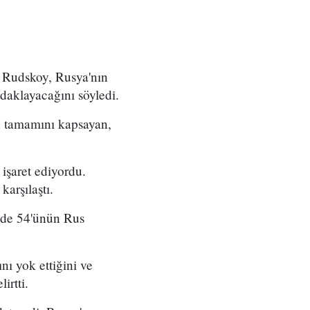
 Rudskoy, Rusya'nın
aklayacağını söyledi.
ın tamamını kapsayan,
 işaret ediyordu.
arşılaştı.
zde 54'ünün Rus
ı yok ettiğini ve
irtti.