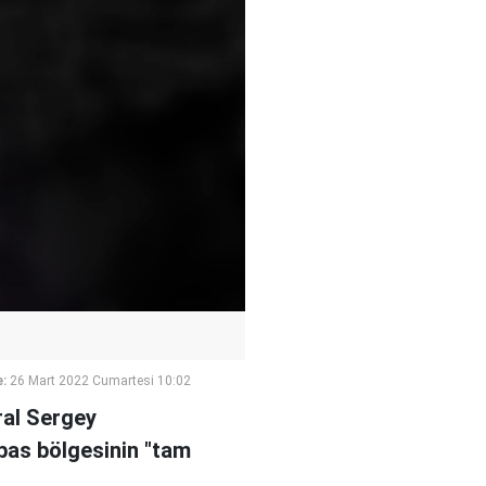
:
26 Mart 2022 Cumartesi 10:02
ral Sergey
bas bölgesinin "tam