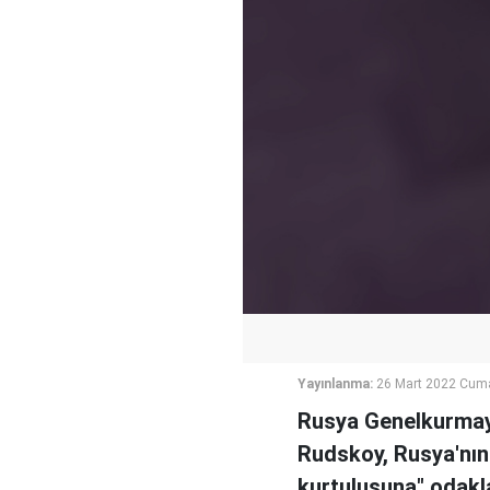
Yayınlanma:
26 Mart 2022 Cuma
Rusya Genelkurmay 
Rudskoy, Rusya'nın
kurtuluşuna" odakl