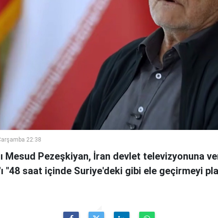
Çarşamba 22:38
 Mesud Pezeşkiyan, İran devlet televizyonuna ve
n'ı "48 saat içinde Suriye'deki gibi ele geçirmeyi pl