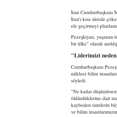
İran Cumhurbaşkanı Me
İran'ı kısa sürede çöke
ele geçirmeyi planlamı
Pezeşkiyan, yaşanan tü
bir ülke" olarak anıld
"Liderimizi neden
Cumhurbaşkanı Pezeşki
nükleer bilim insanlar
söyledi.
"Ne kadar düşünürsem 
öldürdüklerine dair ma
kaybeden isimlerin b
ve bilim insanlarımızı