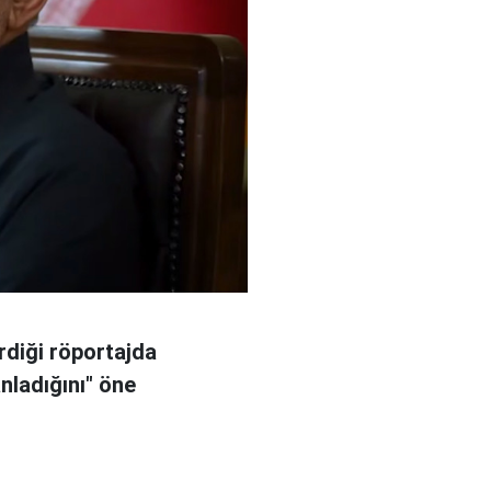
rdiği röportajda
anladığını" öne