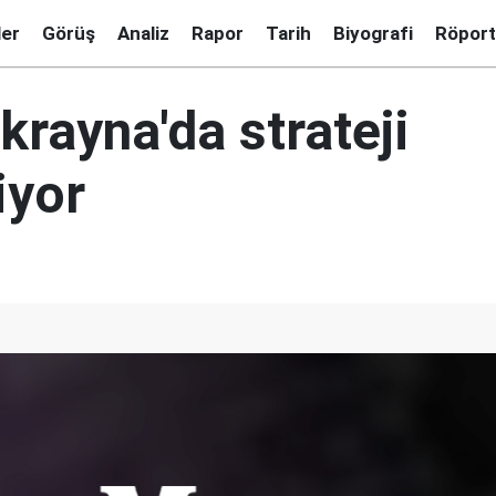
ler
Görüş
Analiz
Rapor
Tarih
Biyografi
Röport
rayna'da strateji
iyor