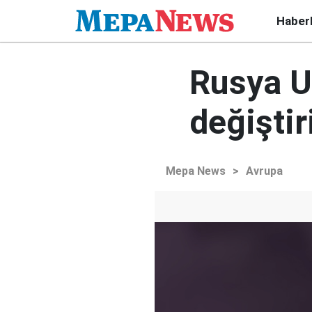
Haber
Rusya Uk
değiştir
Mepa News
>
Avrupa