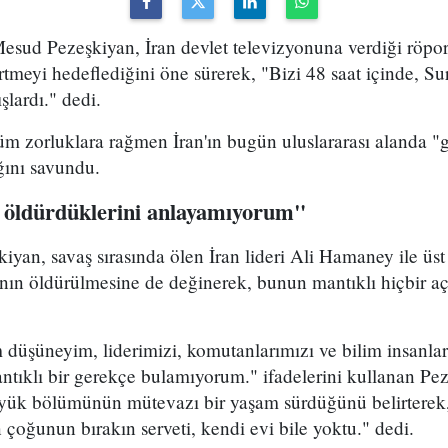
sud Pezeşkiyan, İran devlet televizyonuna verdiği röport
rtmeyi hedeflediğini öne sürerek, "Bizi 48 saat içinde, Sur
şlardı." dedi.
m zorluklara rağmen İran'ın bugün uluslararası alanda "g
ığını savundu.
 öldürdüklerini anlayamıyorum"
yan, savaş sırasında ölen İran lideri Ali Hamaney ile üs
ının öldürülmesine de değinerek, bunun mantıklı hiçbir a
düşüneyim, liderimizi, komutanlarımızı ve bilim insanla
ntıklı bir gerekçe bulamıyorum." ifadelerini kullanan Pez
üyük bölümünün mütevazı bir yaşam sürdüğünü belirterek
n çoğunun bırakın serveti, kendi evi bile yoktu." dedi.