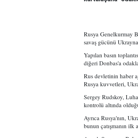
Rusya Genelkurmay Ba
savaş gücünü Ukrayna'
Yapılan basın toplantı
diğeri Donbas'a odakla
Rus devletinin haber aj
Rusya kuvvetleri, Ukra
Sergey Rudskoy, Luha
kontrolü altında olduğ
Ayrıca Rusya'nın, Ukr
bunun çatışmanın ilk aş