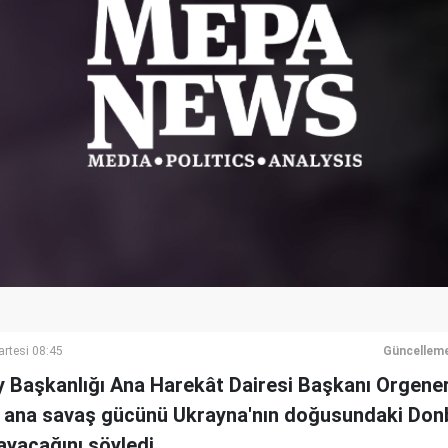
rtesi 08:45
Güncelleme
Başkanlığı Ana Harekât Dairesi Başkanı Orgene
 ana savaş gücünü Ukrayna'nın doğusundaki Don
ayacağını söyledi.