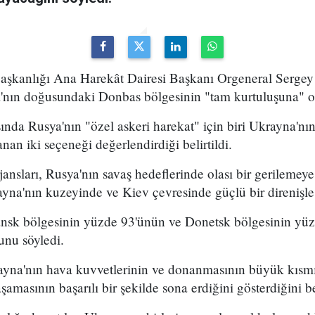
şkanlığı Ana Harekât Dairesi Başkanı Orgeneral Sergey
nın doğusundaki Donbas bölgesinin "tam kurtuluşuna" od
sında Rusya'nın "özel askeri harekat" için biri Ukrayna'n
nan iki seçeneği değerlendirdiği belirtildi.
ansları, Rusya'nın savaş hedeflerinde olası bir gerilemeye
yna'nın kuzeyinde ve Kiev çevresinde güçlü bir direnişle k
nsk bölgesinin yüzde 93'ünün ve Donetsk bölgesinin yü
unu söyledi.
ayna'nın hava kuvvetlerinin ve donanmasının büyük kısmın
amasının başarılı bir şekilde sona erdiğini gösterdiğini bel