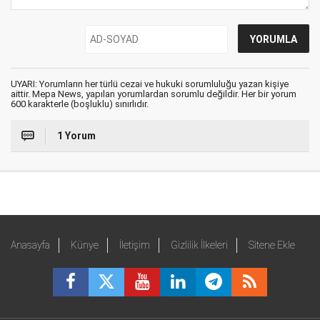
UYARI: Yorumların her türlü cezai ve hukuki sorumluluğu yazan kişiye
aittir. Mepa News, yapılan yorumlardan sorumlu değildir. Her bir yorum
600 karakterle (boşluklu) sınırlıdır.
1 Yorum
Anasayfa
Künye
İletişim
Gizlilik İlkeleri
Sitene Ekle