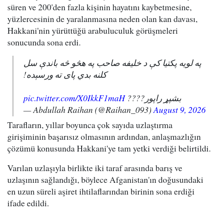
süren ve 200'den fazla kişinin hayatını kaybetmesine,
yüzlercesinin de yaralanmasına neden olan kan davası,
Hakkani'nin yürüttüğü arabuluculuk görüşmeleri
sonucunda sona erdi.
په لویه پکتیا کې د خلیفه صاحب په هڅو څه باندې سل
کلنه بدي پای ته ورسېده!
pic.twitter.com/X0IkkF1maH
بشپړ راپور????
— Abdullah Raihan (@Raihan_093)
August 9, 2026
Tarafların, yıllar boyunca çok sayıda uzlaştırma
girişiminin başarısız olmasının ardından, anlaşmazlığın
çözümü konusunda Hakkani'ye tam yetki verdiği belirtildi.
Varılan uzlaşıyla birlikte iki taraf arasında barış ve
uzlaşının sağlandığı, böylece Afganistan'ın doğusundaki
en uzun süreli aşiret ihtilaflarından birinin sona erdiği
ifade edildi.