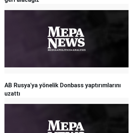
AB Rusya'ya yönelik Donbass yaptırımlarını
uzattı