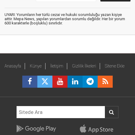
UYARI: Yorumların her türlü cezai ve hukuki sorumluluğu yazan kişiye
aittir. Mepa News, yapılan yorumlardan sorumlu değildir. Her bir yorum
600 karakterle (boşluklu) sınırlıdır.
Anasayfa
Künye
İletişim
Gizlilik İlkeleri
Sitene Ekle