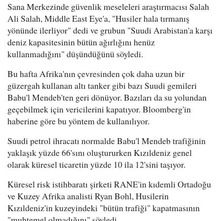
Sana Merkezinde güvenlik meseleleri araştırmacısı Salah
Ali Salah, Middle East Eye'a, "Husiler hala tırmanış
yönünde ilerliyor" dedi ve grubun "Suudi Arabistan'a karşı
deniz kapasitesinin bütün ağırlığını henüz
kullanmadığını" düşündüğünü söyledi.
Bu hafta Afrika'nın çevresinden çok daha uzun bir
güzergah kullanan altı tanker gibi bazı Suudi gemileri
Babu'l Mendeb'ten geri dönüyor. Bazıları da su yolundan
geçebilmek için vericilerini kapatıyor. Bloomberg'in
haberine göre bu yöntem de kullanılıyor.
Suudi petrol ihracatı normalde Babu'l Mendeb trafiğinin
yaklaşık yüzde 66'sını oluştururken Kızıldeniz genel
olarak küresel ticaretin yüzde 10 ila 12'sini taşıyor.
Küresel risk istihbaratı şirketi RANE'in kıdemli Ortadoğu
ve Kuzey Afrika analisti Ryan Bohl, Husilerin
Kızıldeniz'in kuzeyindeki "bütün trafiği" kapatmasının
"muhtemel olmadığını" söyledi.