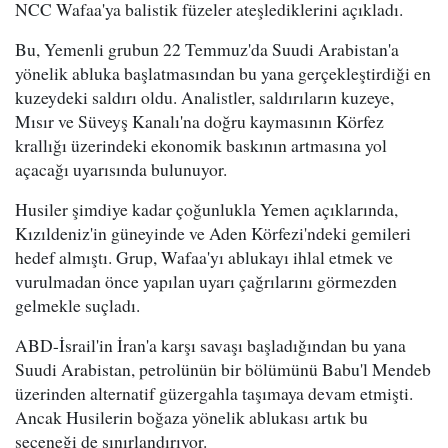
NCC Wafaa'ya balistik füzeler ateşlediklerini açıkladı.
Bu, Yemenli grubun 22 Temmuz'da Suudi Arabistan'a
yönelik abluka başlatmasından bu yana gerçekleştirdiği en
kuzeydeki saldırı oldu. Analistler, saldırıların kuzeye,
Mısır ve Süveyş Kanalı'na doğru kaymasının Körfez
krallığı üzerindeki ekonomik baskının artmasına yol
açacağı uyarısında bulunuyor.
Husiler şimdiye kadar çoğunlukla Yemen açıklarında,
Kızıldeniz'in güneyinde ve Aden Körfezi'ndeki gemileri
hedef almıştı. Grup, Wafaa'yı ablukayı ihlal etmek ve
vurulmadan önce yapılan uyarı çağrılarını görmezden
gelmekle suçladı.
ABD-İsrail'in İran'a karşı savaşı başladığından bu yana
Suudi Arabistan, petrolünün bir bölümünü Babu'l Mendeb
üzerinden alternatif güzergahla taşımaya devam etmişti.
Ancak Husilerin boğaza yönelik ablukası artık bu
seçeneği de sınırlandırıyor.