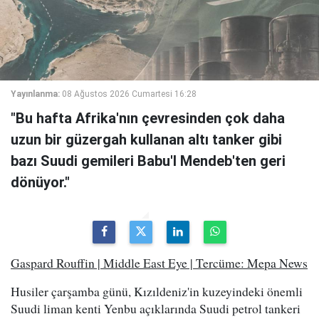
Yayınlanma:
08 Ağustos 2026 Cumartesi 16:28
"Bu hafta Afrika'nın çevresinden çok daha
uzun bir güzergah kullanan altı tanker gibi
bazı Suudi gemileri Babu'l Mendeb'ten geri
dönüyor."
Gaspard Rouffin | Middle East Eye | Tercüme: Mepa News
Husiler çarşamba günü, Kızıldeniz'in kuzeyindeki önemli
Suudi liman kenti Yenbu açıklarında Suudi petrol tankeri