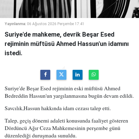
Yayınlanma:
06 Ağustos 2026 Perşembe 17:41
Suriye'de mahkeme, devrik Beşar Esed
rejiminin müftüsü Ahmed Hassun'un idamını
istedi.
Suriye'de Beşar Esed rejiminin eski müftüsü Ahmed
Bedreddin Hassun'un yargılanmasına bugün devam edildi.
Savcılık,Hassun hakkında idam cezası talep etti.
Talep, geçiş dönemi adaleti konusunda faaliyet gösteren
Dördüncü Ağır Ceza Mahkemesinin perşembe günü
düzenlediği duruşmada sunuldu.