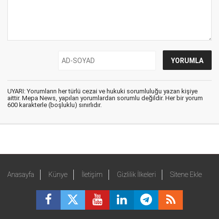
UYARI: Yorumların her türlü cezai ve hukuki sorumluluğu yazan kişiye
aittir. Mepa News, yapılan yorumlardan sorumlu değildir. Her bir yorum
600 karakterle (boşluklu) sınırlıdır.
Anasayfa
Künye
İletişim
Gizlilik İlkeleri
Sitene Ekle