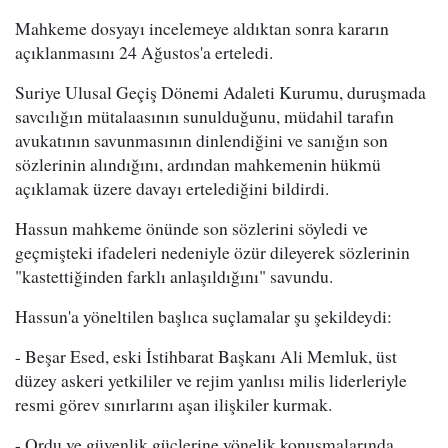
Mahkeme dosyayı incelemeye aldıktan sonra kararın
açıklanmasını 24 Ağustos'a erteledi.
Suriye Ulusal Geçiş Dönemi Adaleti Kurumu, duruşmada
savcılığın mütalaasının sunulduğunu, müdahil tarafın
avukatının savunmasının dinlendiğini ve sanığın son
sözlerinin alındığını, ardından mahkemenin hükmü
açıklamak üzere davayı ertelediğini bildirdi.
Hassun mahkeme önünde son sözlerini söyledi ve
geçmişteki ifadeleri nedeniyle özür dileyerek sözlerinin
"kastettiğinden farklı anlaşıldığını" savundu.
Hassun'a yöneltilen başlıca suçlamalar şu şekildeydi:
- Beşar Esed, eski İstihbarat Başkanı Ali Memluk, üst
düzey askeri yetkililer ve rejim yanlısı milis liderleriyle
resmi görev sınırlarını aşan ilişkiler kurmak.
- Ordu ve güvenlik güçlerine yönelik konuşmalarında