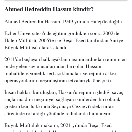
Ahmed Bedreddin Hassun kimdir?
Ahmed Bedreddin Hassun, 1949 yılında Halep'te doğdu.
Ezher Üniversitesi'nde eğitim gördükten sonra 2002'de
Halep Müftüsü, 2005'te ise Beşar Esed tarafından Suriye
Büyük Müftüsü olarak atandı.
2011'de başlayan halk ayaklanmasının ardından rejimin en
önde gelen savunucularından biri olan Hassun,
muhaliflere yönelik sert açıklamaları ve rejimin askeri
operasyonlarını meşrulaştıran fetvalarıyla öne çıktı.
İnsan hakları kuruluşları, Hassun'u rejimin işlediği savaş
suçlarına dini meşruiyet sağlayan isimlerden biri olarak
gösterirken, hakkında Seydnaya Cezaevi'ndeki infaz
sürecinde rol aldığı yönünde iddialar da bulunuyor.
Büyük Müftülük makamı, 2021 yılında Beşar Esed
tarafından kaldırılarak Hassun'un görevine son verildi.