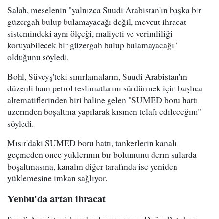
Salah, meselenin "yalnızca Suudi Arabistan'ın başka bir
güzergah bulup bulamayacağı değil, mevcut ihracat
sistemindeki aynı ölçeği, maliyeti ve verimliliği
koruyabilecek bir güzergah bulup bulamayacağı"
olduğunu söyledi.
Bohl, Süveyş'teki sınırlamaların, Suudi Arabistan'ın
düzenli ham petrol teslimatlarını sürdürmek için başlıca
alternatiflerinden biri haline gelen "SUMED boru hattı
üzerinden boşaltma yapılarak kısmen telafi edileceğini"
söyledi.
Mısır'daki SUMED boru hattı, tankerlerin kanalı
geçmeden önce yüklerinin bir bölümünü derin sularda
boşaltmasına, kanalın diğer tarafında ise yeniden
yüklemesine imkan sağlıyor.
Yenbu'da artan ihracat
Suudi Arabistan'ı kıyıdan kıyıya geçen Doğu-Batı boru