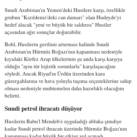
Suudi Arabistan'ın Yemen'deki Husilere karşı, özellikle
grubun "Kızıldeniz'deki can damarı" olan Hudeyde'yi
hedef alacak "yeni ve büyük bir saldırısı" Husiler
açısından ağır sonuçlar doğurabilir.
Bohl, Husilerin gerilimi artırması halinde Suudi
Arabistan'ın Hürmüz Boğazı'nın kapanması nedeniyle
kıyıdaki Körfez Arap ülkelerinin şu anda karşı karşıya
olduğu "aynı tür lojistik sorunlarla" karşılaşacağını
söyledi. Ancak Riyad'ın Ürdün üzerinden kara
güzergahlarına ve hava yoluyla taşıma seçeneklerine sahip
olması nedeniyle muhtemelen daha hazırlıklı olacağını
belirtti.
Suudi petrol ihracatı düşüyor
Husilerin Babu'l Mendeb'e uyguladığı abluka şimdiye
kadar Suudi petrol ihracatı üzerinde Hürmüz Boğazı'nın
kapanması kadar büyük bir etkiye yol açmadı.