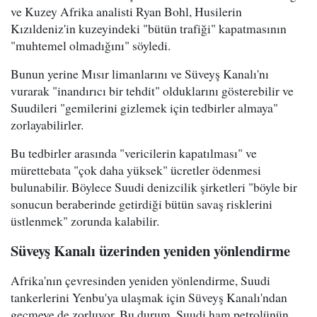
ve Kuzey Afrika analisti Ryan Bohl, Husilerin
Kızıldeniz'in kuzeyindeki "bütün trafiği" kapatmasının
"muhtemel olmadığını" söyledi.
Bunun yerine Mısır limanlarını ve Süveyş Kanalı'nı
vurarak "inandırıcı bir tehdit" olduklarını gösterebilir ve
Suudileri "gemilerini gizlemek için tedbirler almaya"
zorlayabilirler.
Bu tedbirler arasında "vericilerin kapatılması" ve
mürettebata "çok daha yüksek" ücretler ödenmesi
bulunabilir. Böylece Suudi denizcilik şirketleri "böyle bir
sonucun beraberinde getirdiği bütün savaş risklerini
üstlenmek" zorunda kalabilir.
Süveyş Kanalı üzerinden yeniden yönlendirme
Afrika'nın çevresinden yeniden yönlendirme, Suudi
tankerlerini Yenbu'ya ulaşmak için Süveyş Kanalı'ndan
geçmeye de zorluyor. Bu durum, Suudi ham petrolünün