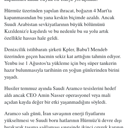
Hürmüz üzerinden yapılan ihracat, boğazın 4 Mart'ta
kapanmasından bu yana keskin biçimde azaldı. Ancak
Suudi Arabistan sevkiyatlarının büyük bölümünü
Kızıldeniz'e kaydırdı ve bu nedenle bu su yolu artık
özellikle hassas hale geldi.
Denizcilik istihbaratı şirketi Kpler, Babu'l Mendeb
üzerinden geçen hacmin sekiz kat arttığını tahmin ediyor.
Yenbu ise 1 Ağustos'ta yükleme için beş süper tankerin
hazır bulunmasıyla tarihinin en yoğun günlerinden birini
yaşadı.
Husiler temmuz ayında Saudi Aramco tesislerini hedef
aldı ancak CEO Amin Nasser operasyonel veya mali
açıdan kayda değer bir etki yaşanmadığını söyledi.
Aramco salı günü, İran savaşının enerji fiyatlarını
yükseltmesi ve Suudi boru hatlarının Hürmüz'ü devre dışı
bırakarak taşıma sağlaması sayesinde ikinci çeyrek karının