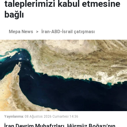
taleplerimizi kabul etmesine
bağlı
Mepa News
>
İran-ABD-İsrail çatışması
Yayınlanma:
08 Ağustos 2026 Cumartesi 14:36
İran Devrim Muhafızları, Hürmüz Boğazı'nın