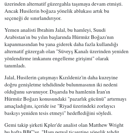
üzerinden alternatif güzergahla taşımaya devam etmişti.
Ancak Husilerin boğaza yönelik ablukası artık bu
seçeneği de sınırlandırıyor.
Yemen analisti Ibrahim Jalal, bu hamleyi, Suudi
Arabistan'ın bu yılın başlarında Hürmüz Boğazı'nın
kapanmasından bu yana giderek daha fazla kullandığı
alternatif güzergah olan "Süveyş Kanalı üzerinden yeniden
yönlendirme imkanını engelleme girişimi" olarak
tanımladı.
Jalal, Husilerin çatışmayı Kızıldeniz'in daha kuzeyine
doğru genişletme tehdidinde bulunmasının iki nedeni
olduğunu savunuyor. Dışarıda bu hamlenin İran'ın
Hürmüz Boğazı konusundaki "pazarlık gücünü" artırmayı
amaçladığını, içeride ise "Riyad üzerindeki zorlayıcı
baskıyı yeniden tesis etmeyi" hedeflediğini söyledi.
Gemi takip şirketi Kpler'de analist olan Matthew Wright
bu hafta BBC'ye, "Ham petrol ticaretine yönelik tehdit