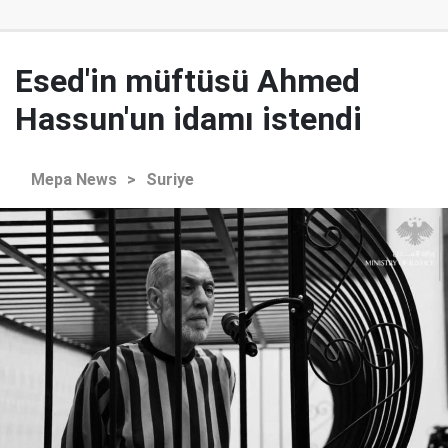
Esed'in müftüsü Ahmed
Hassun'un idamı istendi
Mepa News
>
Suriye