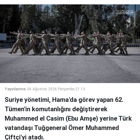
Yayınlanma:
06 Ağustos 2026 Perşembe 21:13
Suriye yönetimi, Hama'da görev yapan 62.
Tümen'in komutanlığını değiştirerek
Muhammed el Casim (Ebu Amşe) yerine Türk
vatandaşı Tuğgeneral Ömer Muhammed
Çiftçi'yi atadı.