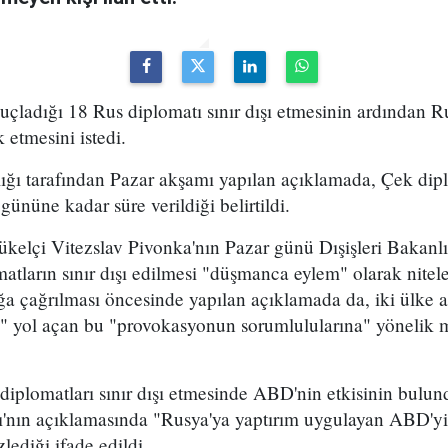
uçladığı 18 Rus diplomatı sınır dışı etmesinin ardından 
 etmesini istedi.
ığı tarafından Pazar akşamı yapılan açıklamada, Çek dipl
 gününe kadar süre verildiği belirtildi.
elçi Vitezslav Pivonka'nın Pazar günü Dışişleri Bakanlığ
matların sınır dışı edilmesi "düşmanca eylem" olarak nitel
a çağrılması öncesinde yapılan açıklamada da, iki ülke ara
a" yol açan bu "provokasyonun sorumlulularına" yönelik 
.
iplomatları sınır dışı etmesinde ABD'nin etkisinin bulund
ğı'nın açıklamasında "Rusya'ya yaptırım uygulayan ABD'y
zlediği ifade edildi.