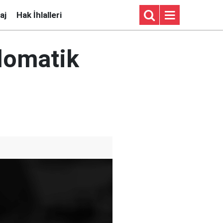
aj
Hak İhlalleri
lomatik