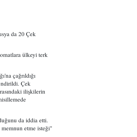
Rusya da 20 Çek
omatlara ülkeyi terk
ı'na çağrıldığı
endirildi. Çek
sındaki ilişkilerin
misillemede
uğunu da iddia etti.
i memnun etme isteği"