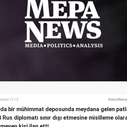
artesi 12:10
Güncelleme
lında bir mühimmat deposunda meydana gelen pat
8 Rus diplomatı sınır dışı etmesine misilleme ol
meyen kişi ilan etti.