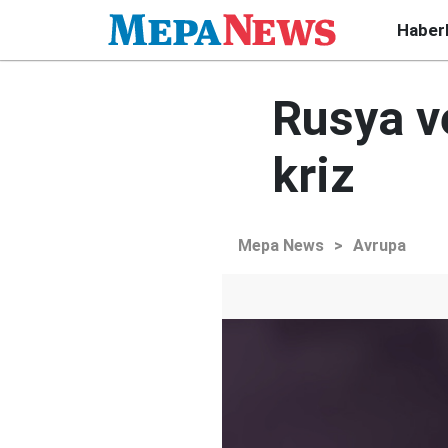
Haber
Rusya v
kriz
Mepa News
>
Avrupa