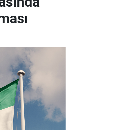
rasında
şması