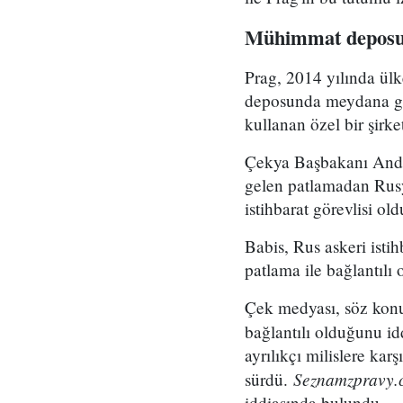
Mühimmat deposu
Prag, 2014 yılında ü
deposunda meydana gel
kullanan özel bir şirket
Çekya Başbakanı Andre
gelen patlamadan Rusy
istihbarat görevlisi old
Babis, Rus askeri ist
patlama ile bağlantılı 
Çek medyası, söz konu
bağlantılı olduğunu idd
ayrılıkçı milislere ka
Seznamzpravy.
sürdü.
iddiasında bulundu.