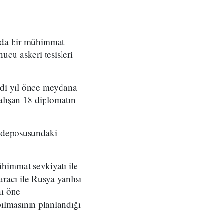
nda bir mühimmat
cu askeri tesisleri
edi yıl önce meydana
alışan 18 diplomatın
t deposusundaki
himmat sevkiyatı ile
racı ile Rusya yanlısı
nı öne
pılmasının planlandığı