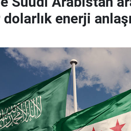
le Suudi Arabistan a
 dolarlık enerji anla