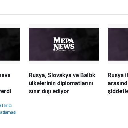
hava
Rusya, Slovakya ve Baltık
Rusya i
ülkelerinin diplomatlarını
arasınd
verdi
sınır dışı ediyor
şiddetl
t krizi
atlaması