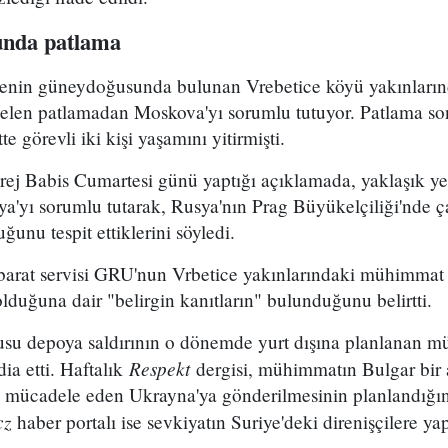
nda patlama
lkenin güneydoğusunda bulunan Vrebetice köyü yakınları
en patlamadan Moskova'yı sorumlu tutuyor. Patlama sonu
te görevli iki kişi yaşamını yitirmişti.
j Babis Cumartesi günü yaptığı açıklamada, yaklaşık y
a'yı sorumlu tutarak, Rusya'nın Prag Büyükelçiliği'nde ç
uğunu tespit ettiklerini söyledi.
ihbarat servisi GRU'nun Vrbetice yakınlarındaki mühimma
olduğuna dair "belirgin kanıtların" bulunduğunu belirtti.
su depoya saldırının o dönemde yurt dışına planlanan mü
Respekt
ia etti. Haftalık
dergisi, mühimmatın Bulgar bir a
rşı mücadele eden Ukrayna'ya gönderilmesinin planlandığı
cz
haber portalı ise sevkiyatın Suriye'deki direnişçilere ya