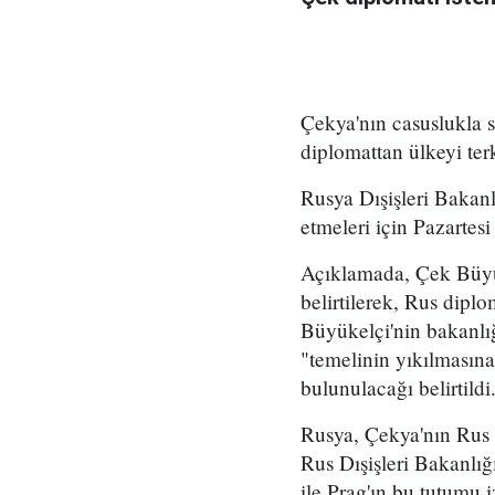
Çekya'nın casuslukla s
diplomattan ülkeyi terk
Rusya Dışişleri Bakanl
etmeleri için Pazartesi
Açıklamada, Çek Büyük
belirtilerek, Rus diplo
Büyükelçi'nin bakanlığ
"temelinin yıkılmasın
bulunulacağı belirtildi
Rusya, Çekya'nın Rus d
Rus Dışişleri Bakanlı
ile Prag'ın bu tutumu i