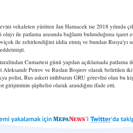
revini vekaleten yürüten Jan Hamacek ise 2018 yılında çif
 olayı ile patlama arasında bağlantı bulunduğuna işaret ett
Noviçok ile zehirlendiğini iddia etmiş ve bundan Rusya'yı 
eddetmişti.
i tarafından Cumartesi günü yapılan açıklamada patlama ile
ri Aleksandr Petrov ve Ruslan Boşirov olarak belirtilen ik
kya polisi, Rus askeri istihbaratı GRU görevlisi olan bu kiş
st girişiminin şüphelisi olarak arandığını ifade etti.