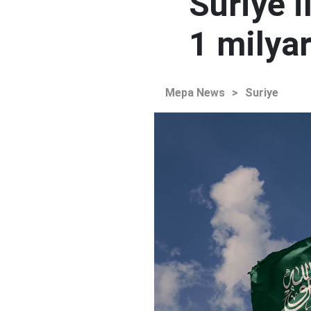
Suriye i
1 milyar
Mepa News
>
Suriye