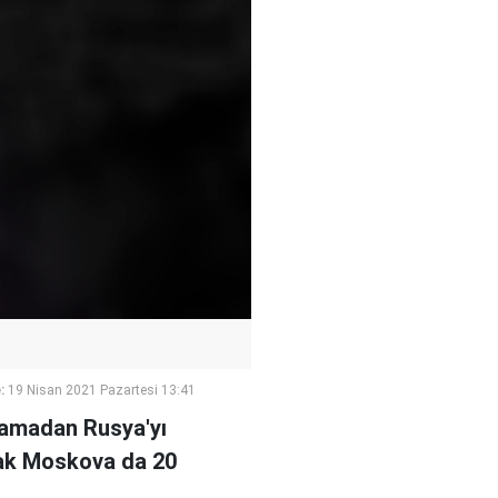
:
19 Nisan 2021 Pazartesi 13:41
lamadan Rusya'yı
arak Moskova da 20