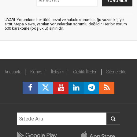
UYARI: Yorumların her türlü cezai ve hukuki sorumluluğu yazan kişiye
aittir. Mepa News, yapılan yorumlardan sorumlu değildir. Her bir yorum
600 karakterle (boşluklu) sınırlıdır.
Anasayfa
Künye
İletişim
Gizlilik İlkeleri
Sitene Ekle