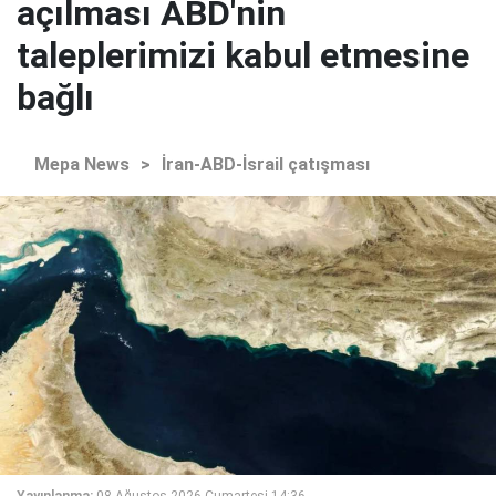
açılması ABD'nin
taleplerimizi kabul etmesine
bağlı
Mepa News
>
İran-ABD-İsrail çatışması