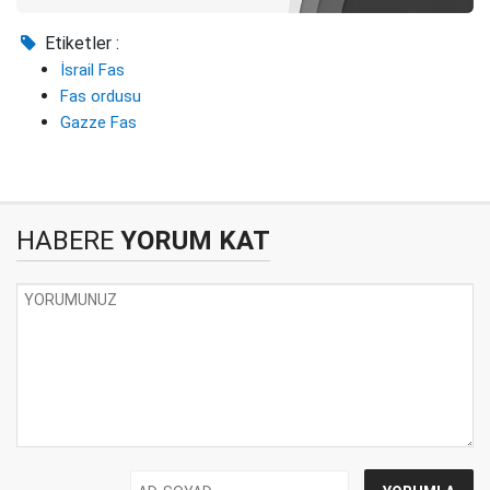
Etiketler :
İsrail Fas
Fas ordusu
Gazze Fas
HABERE
YORUM KAT