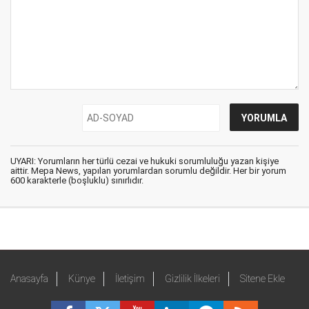
UYARI: Yorumların her türlü cezai ve hukuki sorumluluğu yazan kişiye
aittir. Mepa News, yapılan yorumlardan sorumlu değildir. Her bir yorum
600 karakterle (boşluklu) sınırlıdır.
Anasayfa
Künye
İletişim
Gizlilik İlkeleri
Sitene Ekle