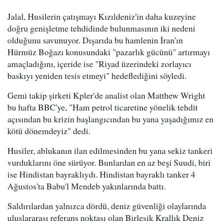
Jalal, Husilerin çatışmayı Kızıldeniz'in daha kuzeyine
doğru genişletme tehdidinde bulunmasının iki nedeni
olduğunu savunuyor. Dışarıda bu hamlenin İran'ın
Hürmüz Boğazı konusundaki "pazarlık gücünü" artırmayı
amaçladığını, içeride ise "Riyad üzerindeki zorlayıcı
baskıyı yeniden tesis etmeyi" hedeflediğini söyledi.
Gemi takip şirketi Kpler'de analist olan Matthew Wright
bu hafta BBC'ye, "Ham petrol ticaretine yönelik tehdit
açısından bu krizin başlangıcından bu yana yaşadığımız en
kötü dönemdeyiz" dedi.
Husiler, ablukanın ilan edilmesinden bu yana sekiz tankeri
vurduklarını öne sürüyor. Bunlardan en az beşi Suudi, biri
ise Hindistan bayraklıydı. Hindistan bayraklı tanker 4
Ağustos'ta Babu'l Mendeb yakınlarında battı.
Saldırılardan yalnızca dördü, deniz güvenliği olaylarında
uluslararası referans noktası olan Birleşik Krallık Deniz