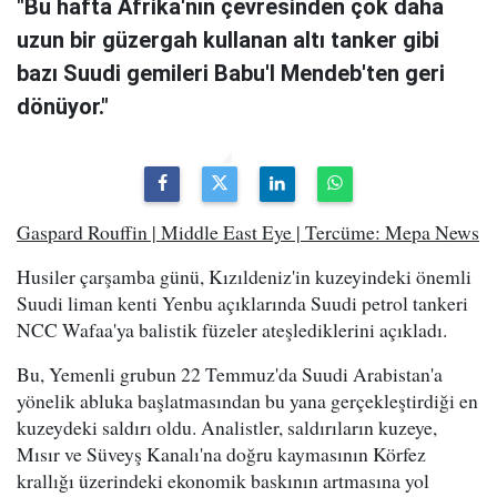
"Bu hafta Afrika'nın çevresinden çok daha
uzun bir güzergah kullanan altı tanker gibi
bazı Suudi gemileri Babu'l Mendeb'ten geri
dönüyor."
Gaspard Rouffin | Middle East Eye | Tercüme: Mepa News
Husiler çarşamba günü, Kızıldeniz'in kuzeyindeki önemli
Suudi liman kenti Yenbu açıklarında Suudi petrol tankeri
NCC Wafaa'ya balistik füzeler ateşlediklerini açıkladı.
Bu, Yemenli grubun 22 Temmuz'da Suudi Arabistan'a
yönelik abluka başlatmasından bu yana gerçekleştirdiği en
kuzeydeki saldırı oldu. Analistler, saldırıların kuzeye,
Mısır ve Süveyş Kanalı'na doğru kaymasının Körfez
krallığı üzerindeki ekonomik baskının artmasına yol