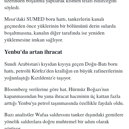
üzerinden boşaltma yapılarak kısmen telafi edileceğini"
söyledi.
Mısır'daki SUMED boru hattı, tankerlerin kanalı
geçmeden önce yüklerinin bir bölümünü derin sularda
boşaltmasına, kanalın diğer tarafında ise yeniden
yüklemesine imkan sağlıyor.
Yenbu'da artan ihracat
Suudi Arabistan'ı kıyıdan kıyıya geçen Doğu-Batı boru
hattı, petrolü Körfez'den krallığın en büyük rafinerilerinin
yoğunlaştığı Kızıldeniz'e taşıyor.
Bloomberg verilerine göre hat, Hürmüz Boğazı'nın
kapanmasından bu yana ihracat hacminin üç kattan fazla
arttığı Yenbu'ya petrol taşınmasında özellikle faydalı oldu.
Bazı analistler Wafaa saldırısını tanker dışındaki gemilere
yönelik saldırılara doğru muhtemel bir adım olarak
görüyor.