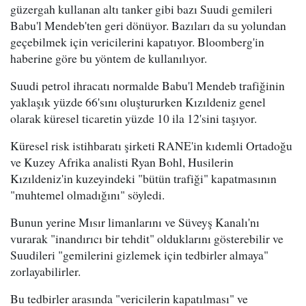
güzergah kullanan altı tanker gibi bazı Suudi gemileri
Babu'l Mendeb'ten geri dönüyor. Bazıları da su yolundan
geçebilmek için vericilerini kapatıyor. Bloomberg'in
haberine göre bu yöntem de kullanılıyor.
Suudi petrol ihracatı normalde Babu'l Mendeb trafiğinin
yaklaşık yüzde 66'sını oluştururken Kızıldeniz genel
olarak küresel ticaretin yüzde 10 ila 12'sini taşıyor.
Küresel risk istihbaratı şirketi RANE'in kıdemli Ortadoğu
ve Kuzey Afrika analisti Ryan Bohl, Husilerin
Kızıldeniz'in kuzeyindeki "bütün trafiği" kapatmasının
"muhtemel olmadığını" söyledi.
Bunun yerine Mısır limanlarını ve Süveyş Kanalı'nı
vurarak "inandırıcı bir tehdit" olduklarını gösterebilir ve
Suudileri "gemilerini gizlemek için tedbirler almaya"
zorlayabilirler.
Bu tedbirler arasında "vericilerin kapatılması" ve