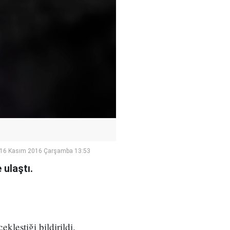
16 Kasım 2016 Çarşamba 13:53
 ulaştı.
kleştiği bildirildi.