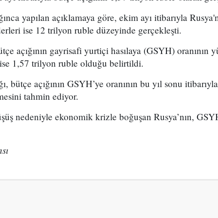
nca yapılan açıklamaya göre, ekim ayı itibarıyla Rusya'nı
derleri ise 12 trilyon ruble düzeyinde gerçekleşti.
çe açığının gayrisafi yurtiçi hasılaya (GSYH) oranının y
se 1,57 trilyon ruble olduğu belirtildi.
ı, bütçe açığının GSYH’ye oranının bu yıl sonu itibarıyl
mesini tahmin ediyor.
düşüş nedeniyle ekonomik krizle boğuşan Rusya’nın, GSYH'
sı