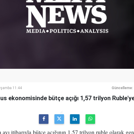
rşamba 11:44
Güncelleme:
 Rus ekonomisinde bütçe açığı 1,57 trilyon Ruble'ye
ayı itibarıyla bütçe açığının 1,57 trilyon ruble olarak gerçe