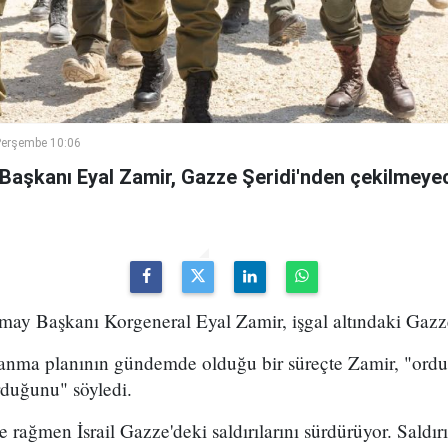
Perşembe 10:06
 Başkanı Eyal Zamir, Gazze Şeridi'nden çekilmeyec
may Başkanı Korgeneral Eyal Zamir, işgal altındaki Gazze Ş
lanma planının gündemde olduğu bir süreçte Zamir, "ord
rduğunu" söyledi.
rağmen İsrail Gazze'deki saldırılarını sürdürüyor. Saldırı