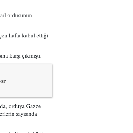
srail ordusunun
en hafta kabul ettiği
ına karşı çıkmıştı.
yor
ada, orduya Gazze
erlerin sayısında