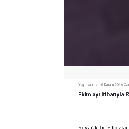
Yayınlanma:
16 Kasım 2016 Ça
Ekim ayı itibarıyla
Rusya’da bu yılın ekim 