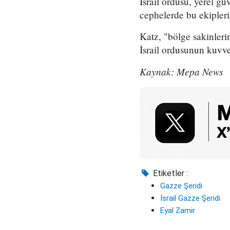
İsrail ordusu, yerel gü
cephelerde bu ekipler
Katz, "bölge sakinler
İsrail ordusunun kuvve
Kaynak: Mepa News
Etiketler :
Gazze Şeridi
İsrail Gazze Şeridi
Eyal Zamir