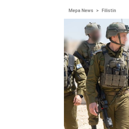
Mepa News
>
Filistin