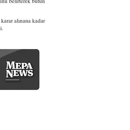
ğunu belirterek bütün
 karar alınana kadar
i.