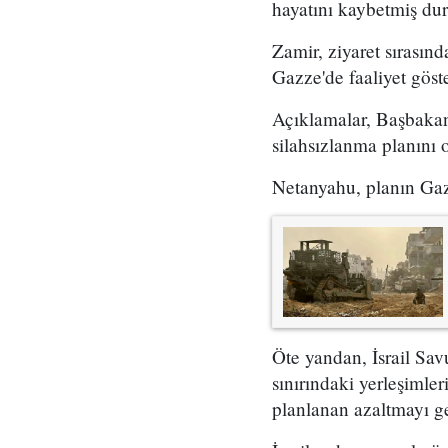
hayatını kaybetmiş du
Zamir, ziyaret sırasınd
Gazze'de faaliyet göst
Açıklamalar, Başbakan
silahsızlanma planını 
Netanyahu, planın Gazz
Öte yandan, İsrail Sa
sınırındaki yerleşimler
planlanan azaltmayı ge