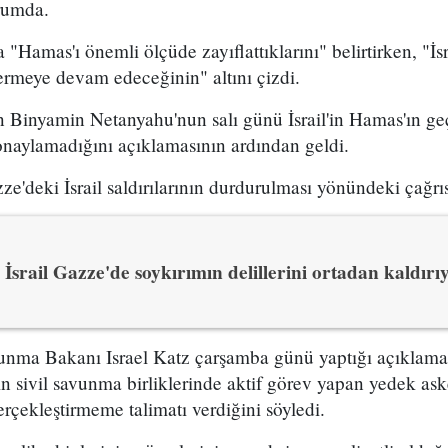
rumda.
a "Hamas'ı önemli ölçüde zayıflattıklarını" belirtirken, "İ
ermeye devam edeceğinin" altını çizdi.
 Binyamin Netanyahu'nun salı günü İsrail'in Hamas'ın geç
onaylamadığını açıklamasının ardından geldi.
e'deki İsrail saldırılarının durdurulması yönündeki çağrıs
İsrail Gazze'de soykırımın delillerini ortadan kaldırı
vunma Bakanı Israel Katz çarşamba günü yaptığı açıklam
in sivil savunma birliklerinde aktif görev yapan yedek ask
rçekleştirmeme talimatı verdiğini söyledi.