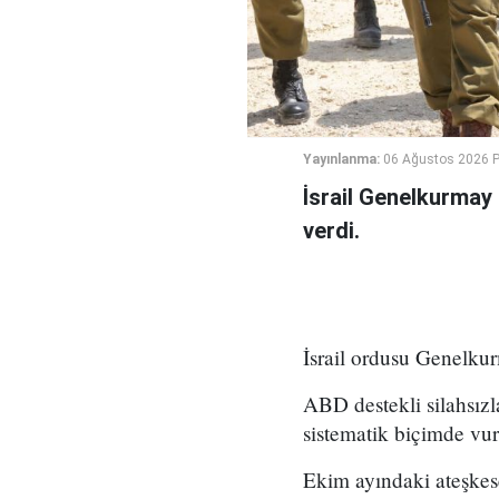
Yayınlanma:
06 Ağustos 2026 
İsrail Genelkurmay
verdi.
İsrail ordusu Genelkur
ABD destekli silahsız
sistematik biçimde vu
Ekim ayındaki ateşkese 