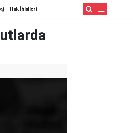
aj
Hak İhlalleri
utlarda