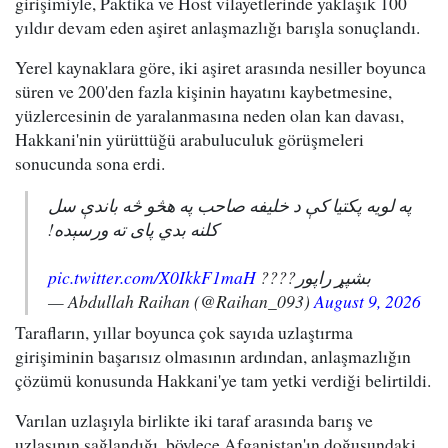
girişimiyle, Paktika ve Host vilayetlerinde yaklaşık 100
yıldır devam eden aşiret anlaşmazlığı barışla sonuçlandı.
Yerel kaynaklara göre, iki aşiret arasında nesiller boyunca
süren ve 200'den fazla kişinin hayatını kaybetmesine,
yüzlercesinin de yaralanmasına neden olan kan davası,
Hakkani'nin yürüttüğü arabuluculuk görüşmeleri
sonucunda sona erdi.
په لویه پکتیا کې د خلیفه صاحب په هڅو څه باندې سل
کلنه بدي پای ته ورسېده!
pic.twitter.com/X0IkkF1maH
بشپړ راپور????
— Abdullah Raihan (@Raihan_093)
August 9, 2026
Tarafların, yıllar boyunca çok sayıda uzlaştırma
girişiminin başarısız olmasının ardından, anlaşmazlığın
çözümü konusunda Hakkani'ye tam yetki verdiği belirtildi.
Varılan uzlaşıyla birlikte iki taraf arasında barış ve
uzlaşının sağlandığı, böylece Afganistan'ın doğusundaki