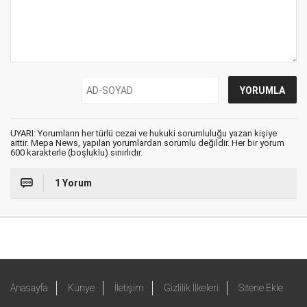
UYARI: Yorumların her türlü cezai ve hukuki sorumluluğu yazan kişiye
aittir. Mepa News, yapılan yorumlardan sorumlu değildir. Her bir yorum
600 karakterle (boşluklu) sınırlıdır.
1 Yorum
Anasayfa
Künye
İletişim
Gizlilik İlkeleri
Sitene Ekle