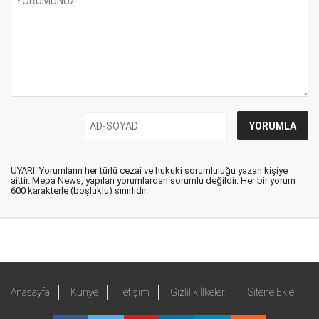
UYARI: Yorumların her türlü cezai ve hukuki sorumluluğu yazan kişiye
aittir. Mepa News, yapılan yorumlardan sorumlu değildir. Her bir yorum
600 karakterle (boşluklu) sınırlıdır.
Anasayfa
Künye
İletişim
Gizlilik İlkeleri
Sitene Ekle