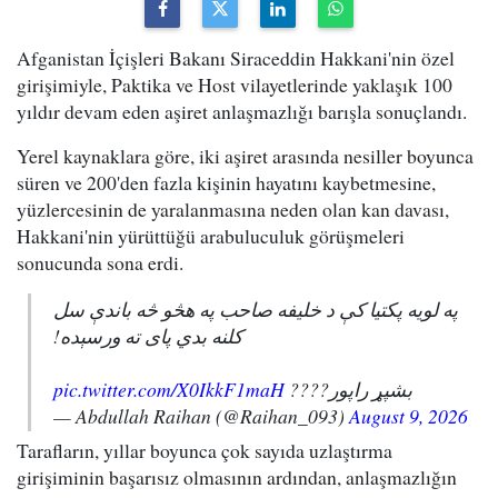
Afganistan İçişleri Bakanı Siraceddin Hakkani'nin özel
girişimiyle, Paktika ve Host vilayetlerinde yaklaşık 100
yıldır devam eden aşiret anlaşmazlığı barışla sonuçlandı.
Yerel kaynaklara göre, iki aşiret arasında nesiller boyunca
süren ve 200'den fazla kişinin hayatını kaybetmesine,
yüzlercesinin de yaralanmasına neden olan kan davası,
Hakkani'nin yürüttüğü arabuluculuk görüşmeleri
sonucunda sona erdi.
په لویه پکتیا کې د خلیفه صاحب په هڅو څه باندې سل
کلنه بدي پای ته ورسېده!
pic.twitter.com/X0IkkF1maH
بشپړ راپور????
— Abdullah Raihan (@Raihan_093)
August 9, 2026
Tarafların, yıllar boyunca çok sayıda uzlaştırma
girişiminin başarısız olmasının ardından, anlaşmazlığın