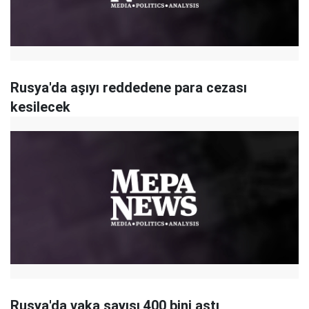
Rusya'da aşıyı reddedene para cezası
kesilecek
Rusya'da vaka sayısı 400 bini aştı