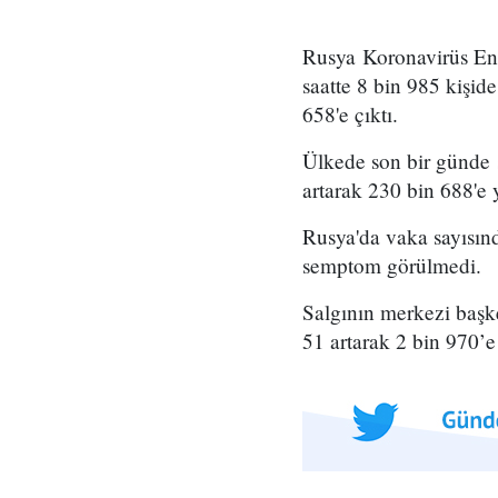
Rusya Koronavirüs En
saatte 8 bin 985 kişid
658'e çıktı.
Ülkede son bir günde s
artarak 230 bin 688'e
Rusya'da vaka sayısınd
semptom görülmedi.
Salgının merkezi başke
51 artarak 2 bin 970’e