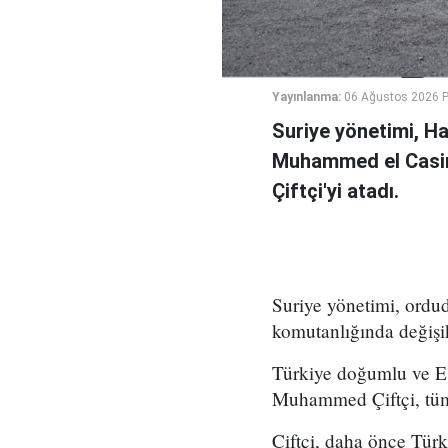
Yayınlanma:
06 Ağustos 2026 
Suriye yönetimi, H
Muhammed el Casi
Çiftçi'yi atadı.
Suriye yönetimi, ord
komutanlığında değişikl
Türkiye doğumlu ve Es
Muhammed Çiftçi, tüm
Çiftçi, daha önce Tür