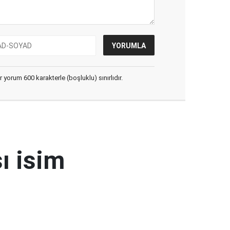
yorum 600 karakterle (boşluklu) sınırlıdır.
ı isim