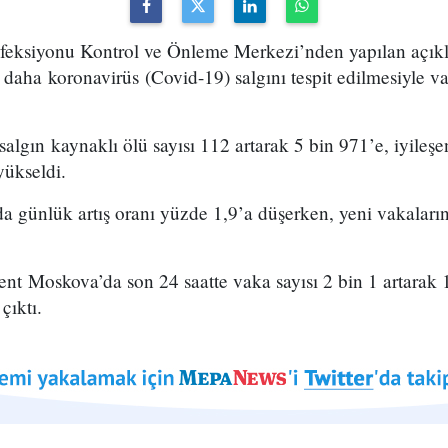
feksiyonu Kontrol ve Önleme Merkezi’nden yapılan açık
e daha koronavirüs (Covid-19) salgını tespit edilmesiyle v
algın kaynaklı ölü sayısı 112 artarak 5 bin 971’e, iyileşe
 yükseldi.
a günlük artış oranı yüzde 1,9’a düşerken, yeni vakaları
nt Moskova’da son 24 saatte vaka sayısı 2 bin 1 artarak 1
 çıktı.