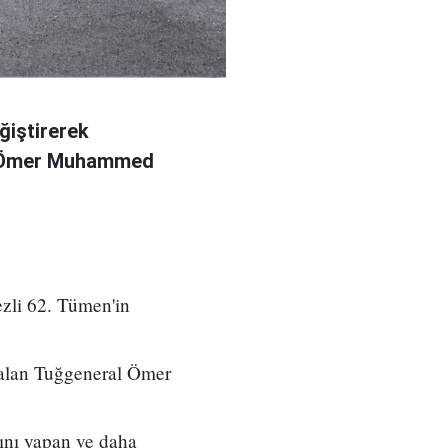
ğiştirerek
l Ömer Muhammed
zli 62. Tümen'in
 alan Tuğgeneral Ömer
ını yapan ve daha