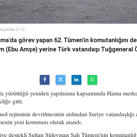
Perşembe 21:13
ama'da görev yapan 62. Tümen'in komutanlığını de
m (Ebu Amşe) yerine Türk vatandaşı Tuğgenera
uda yürüttüğü yeniden yapılanma kapsamında Hama merke
iğe gitti.
ed rejiminin devrilmesinin ardından Suriye vatandaşlığı
enin yeni komutanı olarak atandı.
kiye destekli Sultan Süleyman Şah Tümeni'nin komutanlığ