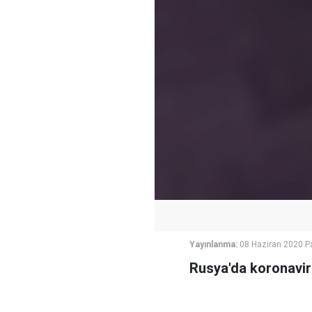
Yayınlanma:
08 Haziran 2020 P
Rusya'da koronavirü