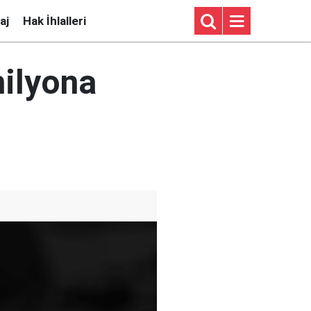
aj
Hak İhlalleri
milyona