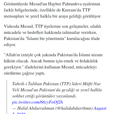
Görüntülerde Mesud'un Hayber Pahtunhva eyaletinin
farklı bölgelerinde, özellikle de Kurram'da TTP
mensupları ve yerel halkla bir araya geldiği görülüyor.
Videoda Mesud, TTP üyelerine son gelişmeler, silahlı
mücadele ve hedefleri hakkında talimatlar verirken,
Pakistan'da "İslami bir yönetimin" kurulacağını ifade
ediyor.
"Allah'ın izniyle çok yakında Pakistan'da İslami nizam
hâkim olacak. Ancak bunun için emek ve fedakârlık
gerekiyor." ifadelerini kullanan Mesud, mücadeleyi
sürdürme çağrısı yaptı.
Tahrik-i Taliban Pakistan (TTP) lideri Müfti Nur
Veli Mesud'un Pakistan'da gezdiği ve yerel halkla
sohbet ettiği görüntüler yayınlandı.
pic.twitter.com/66zyFoOf2h
— Halid Abdurrahman (@halidabdurrhmn)
August
5, 2026