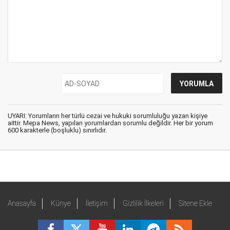
UYARI: Yorumların her türlü cezai ve hukuki sorumluluğu yazan kişiye
aittir. Mepa News, yapılan yorumlardan sorumlu değildir. Her bir yorum
600 karakterle (boşluklu) sınırlıdır.
Anasayfa
Künye
İletişim
Gizlilik İlkeleri
Sitene Ekle