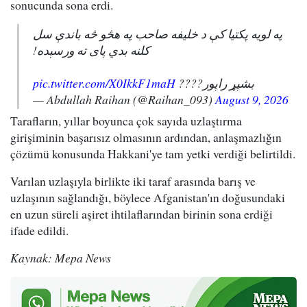
sonucunda sona erdi.
په لویه پکتیا کې د خلیفه صاحب په هڅو څه باندې سل
کلنه بدي پای ته ورسېده!
pic.twitter.com/X0IkkF1maH
بشپړ راپور????
— Abdullah Raihan (@Raihan_093)
August 9, 2026
Tarafların, yıllar boyunca çok sayıda uzlaştırma
girişiminin başarısız olmasının ardından, anlaşmazlığın
çözümü konusunda Hakkani'ye tam yetki verdiği belirtildi.
Varılan uzlaşıyla birlikte iki taraf arasında barış ve
uzlaşının sağlandığı, böylece Afganistan'ın doğusundaki
en uzun süreli aşiret ihtilaflarından birinin sona erdiği
ifade edildi.
Kaynak: Mepa News