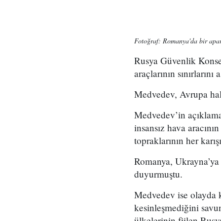
Fotoğraf: Romanya'da bir apar
Rusya Güvenlik Konse
araçlarının sınırların
Medvedev, Avrupa halk
Medvedev’in açıklama
insansız hava aracını
topraklarının her karı
Romanya, Ukrayna’ya yö
duyurmuştu.
Medvedev ise olayda k
kesinleşmediğini savu
ülkelerinin fiilen Rus