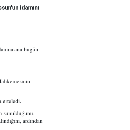
sun'un idamını
ılanmasına bugün
 Mahkemesinin
 erteledi.
ın sunulduğunu,
lındığını, ardından