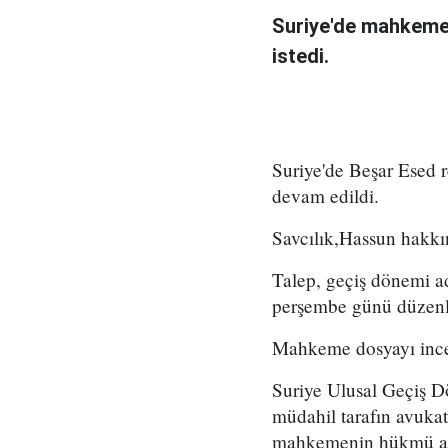
Suriye'de mahkeme,
istedi.
Suriye'de Beşar Esed
devam edildi.
Savcılık,Hassun hakkın
Talep, geçiş dönemi a
perşembe günü düzenl
Mahkeme dosyayı incel
Suriye Ulusal Geçiş D
müdahil tarafın avukat
mahkemenin hükmü açık