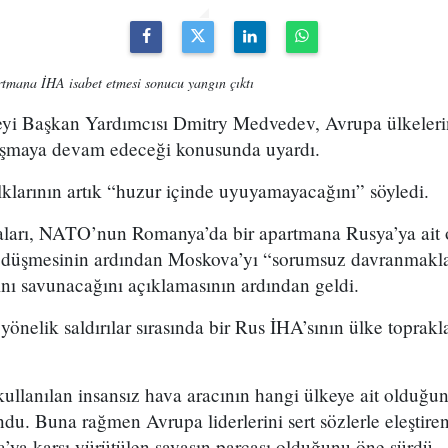
tmana İHA isabet etmesi sonucu yangın çıktı
yi Başkan Yardımcısı Dmitry Medvedev, Avrupa ülkelerin
ı aşmaya devam edeceği konusunda uyardı.
larının artık “huzur içinde uyuyamayacağını” söyledi.
ları, NATO’nun Romanya’da bir apartmana Rusya’ya ait o
n düşmesinin ardından Moskova’yı “sorumsuz davranmakla”
şını savunacağını açıklamasının ardından geldi.
nelik saldırılar sırasında bir Rus İHA’sının ülke toprak
ullanılan insansız hava aracının hangi ülkeye ait olduğ
ndu. Buna rağmen Avrupa liderlerini sert sözlerle eleşti
ya’ya karşı yürütülen savaşın parçası olduğunu öne sürdü.