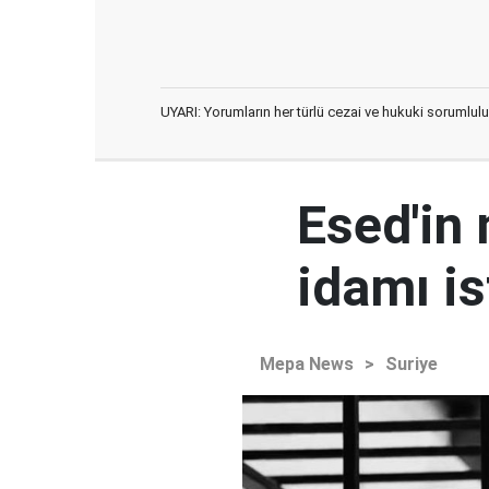
UYARI: Yorumların her türlü cezai ve hukuki sorumlulu
Esed'in
idamı is
Mepa News
>
Suriye