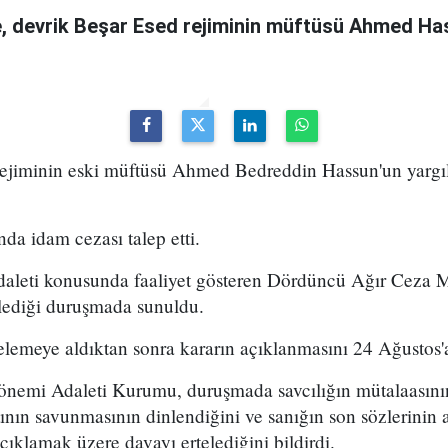
 devrik Beşar Esed rejiminin müftüsü Ahmed Has
 rejiminin eski müftüsü Ahmed Bedreddin Hassun'un yarg
da idam cezası talep etti.
daleti konusunda faaliyet gösteren Dördüncü Ağır Ceza
ediği duruşmada sunuldu.
emeye aldıktan sonra kararın açıklanmasını 24 Ağustos'a
önemi Adaleti Kurumu, duruşmada savcılığın mütalaasın
ının savunmasının dinlendiğini ve sanığın son sözlerinin a
lamak üzere davayı ertelediğini bildirdi.