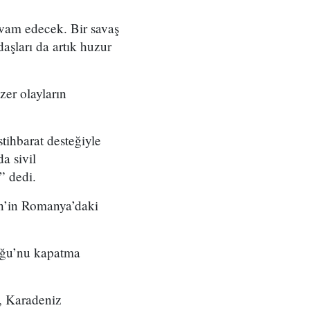
evam edecek. Bir savaş
daşları da artık huzur
zer olayların
tihbarat desteğiyle
a sivil
” dedi.
in’in Romanya’daki
uğu’nu kapatma
, Karadeniz