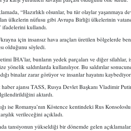
lamada, “Hazırlıklı olsunlar, bu tür olaylar yaşanmaya d
lan ülkelerin nüfusu gibi Avrupa Birliği ülkelerinin vatan
ifadelerini kullandı.
Ukrayna için insansız hava araçları üretilen bölgelerde ben
sı olduğunu söyledi.
imi İHA’lar, bunların yedek parçaları ve diğer silahlar, is
ze yönelik saldırılarda kullanılıyor. Bu saldırılar sonucund
dığı binalar zarar görüyor ve insanlar hayatını kaybediyor
 haber ajansı TASS, Rusya Devlet Başkanı Vladimir Put
ilendirildiğini aktardı.
lığı ise Romanya’nın Köstence kentindeki Rus Konsolosl
arşılık verileceğini açıkladı.
da tansiyonun yükseldiği bir dönemde gelen açıklamalar