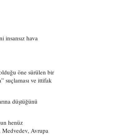
i insansız hava
lduğu öne sürülen bir
 suçlaması ve ittifak
larına düştüğünü
unun henüz
ren Medvedev, Avrupa