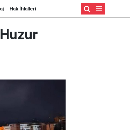
aj
Hak İhlalleri
"Huzur