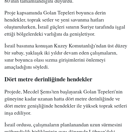
80'inin tamamlandığını duyurdu.
Proje kapsamında Golan Tepeleri boyunca derin
hendekler, toprak setler ve yeni savunma hatları
oluşturulurken, İsrail güçleri sınırın Suriye tarafında işgal
ettiği bölgelerdeki varlığını da genişletiyor.
İsrail basınına konuşan Kuzey Komutanlığı'ndan üst düzey
bir subay, yaklaşık iki yıldır devam eden çalışmaların,
sınır boyunca olası sızma girişimlerini önlemeyi
amaçladığını söyledi.
Dört metre derinliğinde hendekler
Projede, Mecdel Şems'ten başlayarak Golan Tepeleri'nin
güneyine kadar uzanan hatta dört metre derinliğinde ve
dört metre genişliğinde hendekler ile yüksek toprak setleri
inşa ediliyor.
İsrail ordusu, çalışmaların planlanandan uzun sürmesini
mühendislik birliklerinin aynı dönemde Lübnan'daki