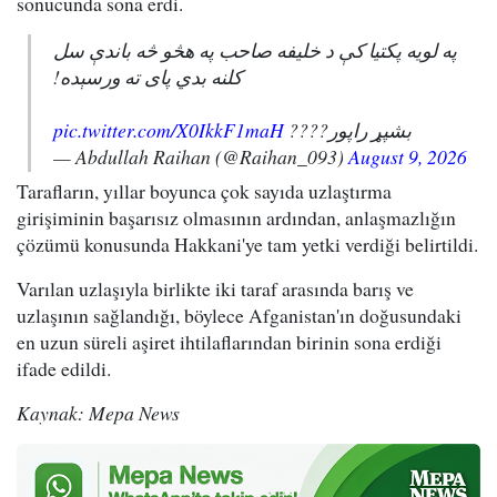
sonucunda sona erdi.
په لویه پکتیا کې د خلیفه صاحب په هڅو څه باندې سل
کلنه بدي پای ته ورسېده!
pic.twitter.com/X0IkkF1maH
بشپړ راپور????
— Abdullah Raihan (@Raihan_093)
August 9, 2026
Tarafların, yıllar boyunca çok sayıda uzlaştırma
girişiminin başarısız olmasının ardından, anlaşmazlığın
çözümü konusunda Hakkani'ye tam yetki verdiği belirtildi.
Varılan uzlaşıyla birlikte iki taraf arasında barış ve
uzlaşının sağlandığı, böylece Afganistan'ın doğusundaki
en uzun süreli aşiret ihtilaflarından birinin sona erdiği
ifade edildi.
Kaynak: Mepa News