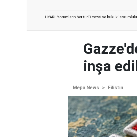
UYARI: Yorumların her türlü cezai ve hukuki sorumlulu
Gazze'd
inşa ed
Mepa News
>
Filistin