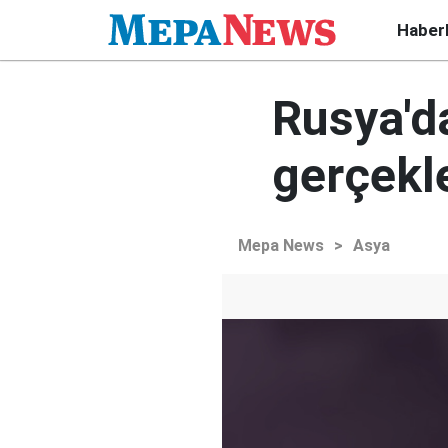
Haber
Rusya'da
gerçekl
Mepa News
>
Asya