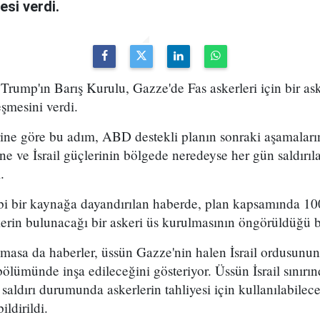
esi verdi.
ump'ın Barış Kurulu, Gazze'de Fas askerleri için bir ask
eşmesini verdi.
ine göre bu adım, ABD destekli planın sonraki aşamaların
sine ve İsrail güçlerinin bölgede neredeyse her gün saldı
.
ibi bir kaynağa dayandırılan haberde, plan kapsamında 1
erin bulunacağı bir askeri üs kurulmasının öngörüldüğü bel
asa da haberler, üssün Gazze'nin halen İsrail ordusunun
bölümünde inşa edileceğini gösteriyor. Üssün İsrail sınırı
 saldırı durumunda askerlerin tahliyesi için kullanılabilec
ildirildi.