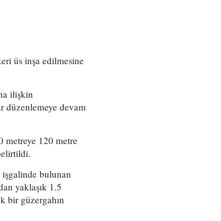
eri üs inşa edilmesine
a ilişkin
rılar düzenlemeye devam
00 metreye 120 metre
irtildi.
 işgalinde bulunan
ndan yaklaşık 1.5
ek bir güzergahın