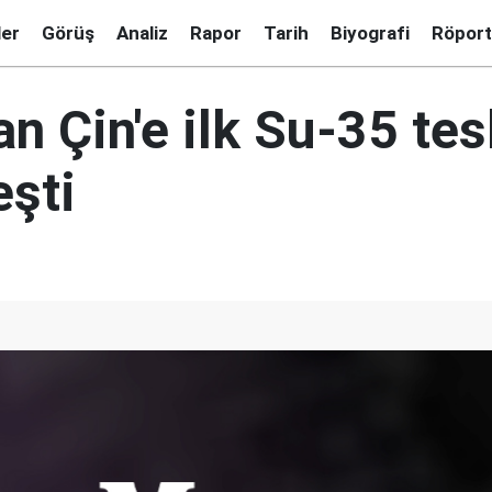
ler
Görüş
Analiz
Rapor
Tarih
Biyografi
Röport
n Çin'e ilk Su-35 tes
eşti