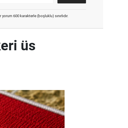
yorum 600 karakterle (boşluklu) sınırlıdır.
eri üs