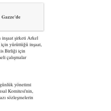
n Gazze'de
inşaat şirketi Arkel
 için yürüttüğü inşaat,
s Birliği için
eli çalışmalar
i günlük yönetimi
sal Komitesi'nin,
bazı sözleşmelerin