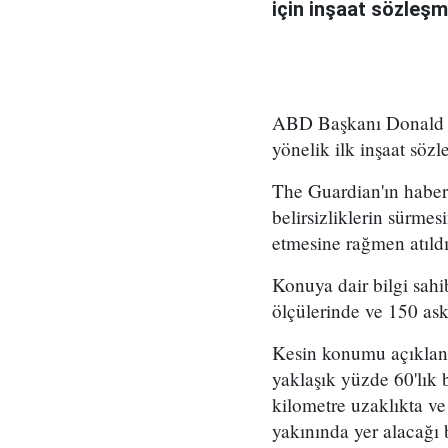
için inşaat sözleşm
ABD Başkanı Donald Tr
yönelik ilk inşaat sözl
The Guardian'ın haber
belirsizliklerin sürme
etmesine rağmen atıldı
Konuya dair bilgi sah
ölçülerinde ve 150 ask
Kesin konumu açıklanm
yaklaşık yüzde 60'lık 
kilometre uzaklıkta ve
yakınında yer alacağı b