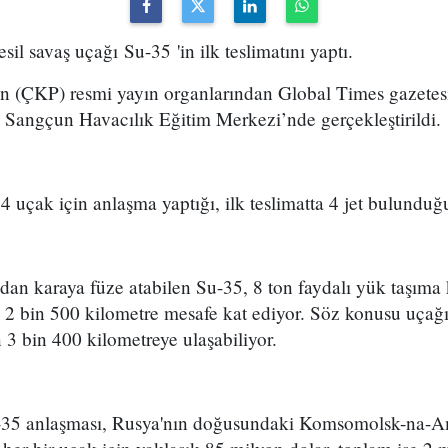
sil savaş uçağı Su-35 'in ilk teslimatını yaptı.
in (ÇKP) resmi yayın organlarından Global Times gazetes
y Sangçun Havacılık Eğitim Merkezi’nde gerçekleştirildi.
4 uçak için anlaşma yaptığı, ilk teslimatta 4 jet bulunduğu 
n karaya füze atabilen Su-35, 8 ton faydalı yük taşıma k
e 2 bin 500 kilometre mesafe kat ediyor. Söz konusu uçağ
3 bin 400 kilometreye ulaşabiliyor.
Su-35 anlaşması, Rusya'nın doğusundaki Komsomolsk-na-A