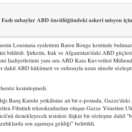
Faslı subaylar ABD öncülüğündeki askeri misyon içi
enin Louisiana eyaletinin Baton Rouge kentinde bulunan 
ğini bildirdi. Şirketin, Irak ve Afganistan'daki ABD güçleri
imi faaliyetlerinin yanı sıra ABD Kara Kuvvetleri Mühendi
ler dahil ABD hükümeti ve ordusuyla uzun süredir sözleşm
 henüz kesinleşmedi.
ığı Barış Kurulu yetkilisine ait bir e-postada, Gazze'dek
ilen Filistinli teknokratlardan oluşan Gazze Yönetimi Ulu
ücü'nü destekleyecek tesislere ilişkin bir sözleşme dahil "
ırlıklarda son aşamaya geldiği" belirtildi.