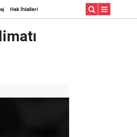
aj
Hak İhlalleri
limatı