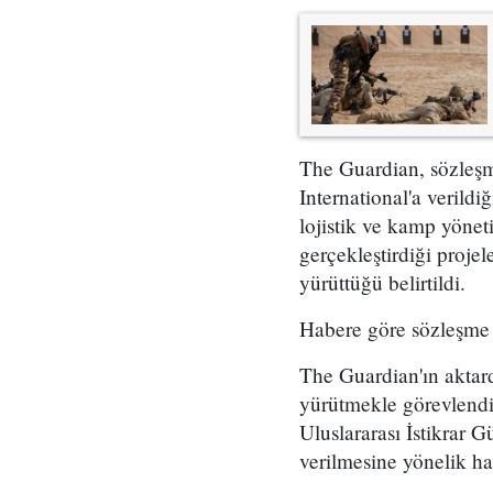
The Guardian, sözleşm
International'a verildi
lojistik ve kamp yönet
gerçekleştirdiği proje
yürüttüğü belirtildi.
Habere göre sözleşme
The Guardian'ın aktard
yürütmekle görevlendir
Uluslararası İstikrar G
verilmesine yönelik haz