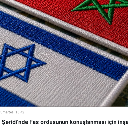
umartesi 10:42
e Şeridi'nde Fas ordusunun konuşlanması için inşa