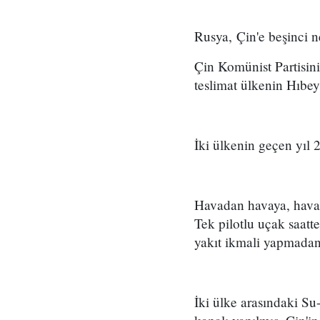
Rusya, Çin'e beşinci ne
Çin Komünist Partisin
teslimat ülkenin Hıbe
İki ülkenin geçen yıl 2
Havadan havaya, havada
Tek pilotlu uçak saatt
yakıt ikmali yapmadan 
İki ülke arasındaki 