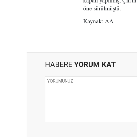
kapalı yapılmış, Çin'i
öne sürülmüştü.
Kaynak: AA
HABERE
YORUM KAT