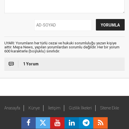
UYARI: Yorumların her türlü cezai ve hukuki sorumluluğu yazan kişiye
aittir. Mepa News, yapılan yorumlardan sorumlu değildir. Her bir yorum
600 karakterle (boşluklu) sınırlıdır.
1 Yorum
Anasayfa
Künye
İletişim
Gizlilik İlkeleri
Sitene Ekle