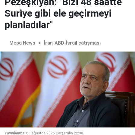
Pezeşkiyan: "Bizi 48 saatte
Suriye gibi ele geçirmeyi
planladılar"
Mepa News
>
İran-ABD-İsrail çatışması
Yayınlanma:
05 Ağustos 2026 Çarşamba 22:38