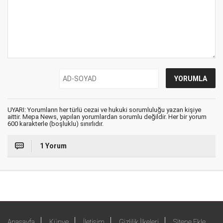
UYARI: Yorumların her türlü cezai ve hukuki sorumluluğu yazan kişiye
aittir. Mepa News, yapılan yorumlardan sorumlu değildir. Her bir yorum
600 karakterle (boşluklu) sınırlıdır.
1 Yorum
Anasayfa
Künye
İletişim
Gizlilik İlkeleri
Sitene Ekle