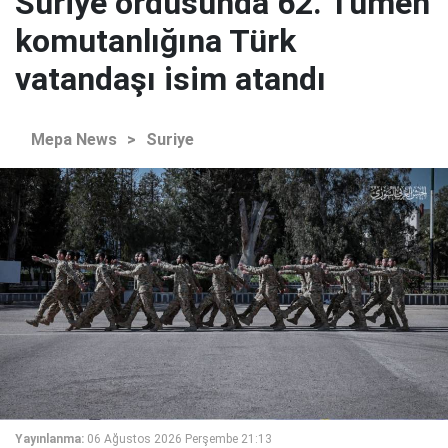
Suriye ordusunda 62. Tümen
komutanlığına Türk
vatandaşı isim atandı
Mepa News
>
Suriye
Yayınlanma:
06 Ağustos 2026 Perşembe 21:13