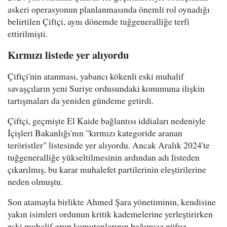
askeri operasyonun planlanmasında önemli rol oynadığı
belirtilen Çiftçi, aynı dönemde tuğgeneralliğe terfi
ettirilmişti.
Kırmızı listede yer alıyordu
Çiftçi'nin atanması, yabancı kökenli eski muhalif
savaşçıların yeni Suriye ordusundaki konumuna ilişkin
tartışmaları da yeniden gündeme getirdi.
Çiftçi, geçmişte El Kaide bağlantısı iddiaları nedeniyle
İçişleri Bakanlığı'nın "kırmızı kategoride aranan
teröristler" listesinde yer alıyordu. Ancak Aralık 2024'te
tuğgeneralliğe yükseltilmesinin ardından adı listeden
çıkarılmış, bu karar muhalefet partilerinin eleştirilerine
neden olmuştu.
Son atamayla birlikte Ahmed Şara yönetiminin, kendisine
yakın isimleri ordunun kritik kademelerine yerleştirirken
eski muhalif grup komutanlarının bağımsız nüfuz