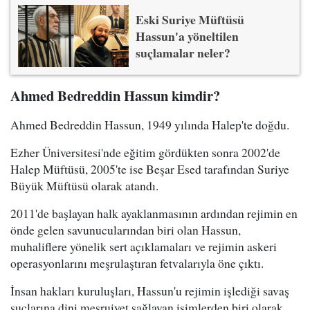
Eski Suriye Müftüsü
Hassun'a yöneltilen
suçlamalar neler?
Ahmed Bedreddin Hassun kimdir?
Ahmed Bedreddin Hassun, 1949 yılında Halep'te doğdu.
Ezher Üniversitesi'nde eğitim gördükten sonra 2002'de
Halep Müftüsü, 2005'te ise Beşar Esed tarafından Suriye
Büyük Müftüsü olarak atandı.
2011'de başlayan halk ayaklanmasının ardından rejimin en
önde gelen savunucularından biri olan Hassun,
muhaliflere yönelik sert açıklamaları ve rejimin askeri
operasyonlarını meşrulaştıran fetvalarıyla öne çıktı.
İnsan hakları kuruluşları, Hassun'u rejimin işlediği savaş
suçlarına dini meşruiyet sağlayan isimlerden biri olarak