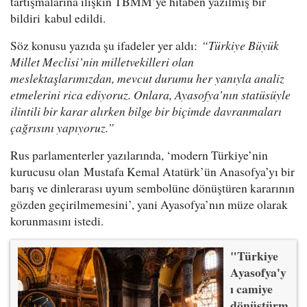
tartışmalarına ilişkin TBMM’ye hitaben yazılmış bir
bildiri kabul edildi.
Söz konusu yazıda şu ifadeler yer aldı:
“Türkiye Büyük
Millet Meclisi’nin milletvekilleri olan
meslektaşlarımızdan, mevcut durumu her yanıyla analiz
etmelerini rica ediyoruz. Onlara, Ayasofya’nın statüsüyle
ilintili bir karar alırken bilge bir biçimde davranmaları
çağrısını yapıyoruz.”
Rus parlamenterler yazılarında, ‘modern Türkiye’nin
kurucusu olan Mustafa Kemal Atatürk’ün Anasofya’yı bir
barış ve dinlerarası uyum sembolüne dönüştüren kararının
gözden geçirilmemesini’, yani Ayasofya’nın müze olarak
korunmasını istedi.
"Türkiye
Ayasofya'y
ı camiye
dönüştürm