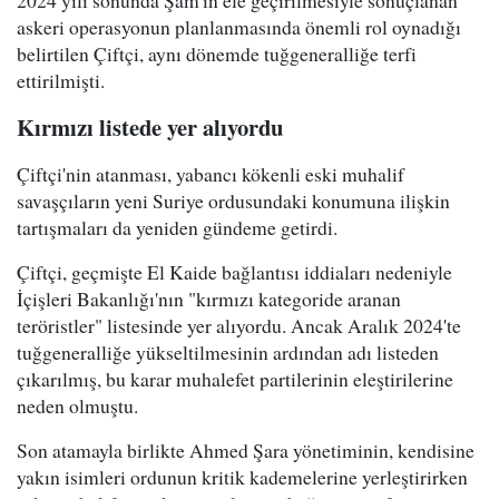
2024 yılı sonunda Şam'ın ele geçirilmesiyle sonuçlanan
askeri operasyonun planlanmasında önemli rol oynadığı
belirtilen Çiftçi, aynı dönemde tuğgeneralliğe terfi
ettirilmişti.
Kırmızı listede yer alıyordu
Çiftçi'nin atanması, yabancı kökenli eski muhalif
savaşçıların yeni Suriye ordusundaki konumuna ilişkin
tartışmaları da yeniden gündeme getirdi.
Çiftçi, geçmişte El Kaide bağlantısı iddiaları nedeniyle
İçişleri Bakanlığı'nın "kırmızı kategoride aranan
teröristler" listesinde yer alıyordu. Ancak Aralık 2024'te
tuğgeneralliğe yükseltilmesinin ardından adı listeden
çıkarılmış, bu karar muhalefet partilerinin eleştirilerine
neden olmuştu.
Son atamayla birlikte Ahmed Şara yönetiminin, kendisine
yakın isimleri ordunun kritik kademelerine yerleştirirken