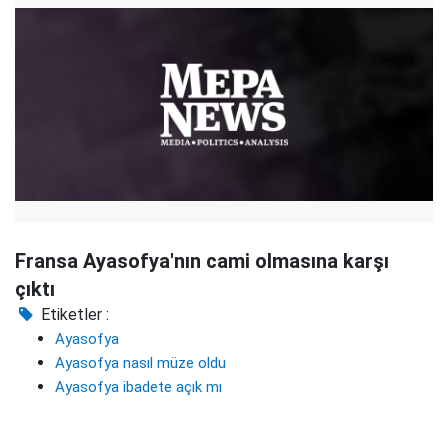
Fransa Ayasofya'nın cami olmasına karşı
çıktı
Etiketler :
Ayasofya
Ayasofya nasıl müze oldu
Ayasofya ibadete açık mı