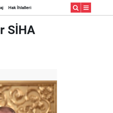
aj
Hak İhlalleri
er SİHA