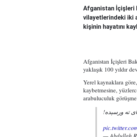
Afganistan İçişler
vilayetlerindeki ik
kişinin hayatını ka
Afganistan İçişleri Ba
yaklaşık 100 yıldır de
Yerel kaynaklara göre, 
kaybetmesine, yüzlerc
arabuluculuk görüşmel
پای ته ورسېده
pic.twitter.
— Abdullah 