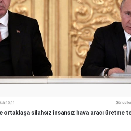
alı 15:11
Güncelle
e ortaklaşa silahsız insansız hava aracı üretme t