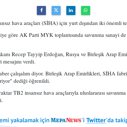
ansız hava araçları (SİHA) için yurt dışından iki önemli tekl
giye göre AK Parti MYK toplantısında savunma sanayi de e
anı Recep Tayyip Erdoğan, Rusya ve Birleşik Arap Emir
ri mesajını verdi.
aber çalışalım diyor. Birleşik Arap Emirlikleri, SİHA fabr
eriyor" dediği öğrenildi.
raktar TB2 insansız hava araçlarıyla uluslararası savunm
i.