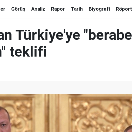
ler
Görüş
Analiz
Rapor
Tarih
Biyografi
Röport
an Türkiye'ye "berab
" teklifi