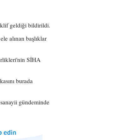
if geldiği bildirildi.
le alınan başlıklar
likleri'nin SİHA
ikasını burada
a sanayii gündeminde