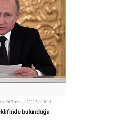
me:
26 Temmuz 2022 Salı 15:14
eklifinde bulunduğu