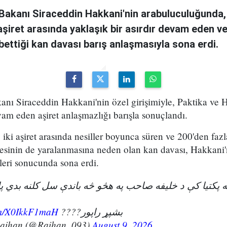
i Bakanı Siraceddin Hakkani'nin arabuluculuğunda,
i aşiret arasında yaklaşık bir asırdır devam eden v
ybettiği kan davası barış anlaşmasıyla sona erdi.
kanı Siraceddin Hakkani'nin özel girişimiyle, Paktika ve H
vam eden aşiret anlaşmazlığı barışla sonuçlandı.
iki aşiret arasında nesiller boyunca süren ve 200'den fazl
esinin de yaralanmasına neden olan kan davası, Hakkani'
eri sonucunda sona erdi.
ویه پکتیا کې د خلیفه صاحب په هڅو څه باندې سل کلنه بدي 
com/X0IkkF1maH
بشپړ راپور????
Raihan (@Raihan_093)
August 9, 2026