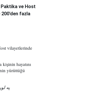
 Paktika ve Host
e 200'den fazla
ost vilayetlerinde
a kişinin hayatını
nin yürüttüğü
په ل!