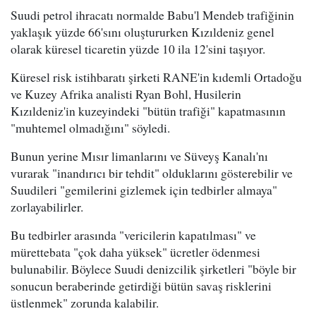
Suudi petrol ihracatı normalde Babu'l Mendeb trafiğinin
yaklaşık yüzde 66'sını oluştururken Kızıldeniz genel
olarak küresel ticaretin yüzde 10 ila 12'sini taşıyor.
Küresel risk istihbaratı şirketi RANE'in kıdemli Ortadoğu
ve Kuzey Afrika analisti Ryan Bohl, Husilerin
Kızıldeniz'in kuzeyindeki "bütün trafiği" kapatmasının
"muhtemel olmadığını" söyledi.
Bunun yerine Mısır limanlarını ve Süveyş Kanalı'nı
vurarak "inandırıcı bir tehdit" olduklarını gösterebilir ve
Suudileri "gemilerini gizlemek için tedbirler almaya"
zorlayabilirler.
Bu tedbirler arasında "vericilerin kapatılması" ve
mürettebata "çok daha yüksek" ücretler ödenmesi
bulunabilir. Böylece Suudi denizcilik şirketleri "böyle bir
sonucun beraberinde getirdiği bütün savaş risklerini
üstlenmek" zorunda kalabilir.