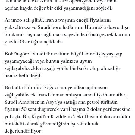
aldı ancak CEO Amin Nasser operasyonel veya mali
açıdan kayda değer bir etki yaşanmadığını söyledi.
Aramco salı günü, İran savaşının enerji fiyatlarını
yükseltmesi ve Suudi boru hatlarının Hürmüz'ü devre dışı
bırakarak taşıma sağlaması sayesinde ikinci çeyrek karının
yüzde 33 arttığını açıkladı.
Bohl'a göre "Suudi ihracatının büyük bir düşüş yaşayıp
yaşamayacağı veya bunun yalnızca uyum
sağlayabilecekleri aşağı yönlü bir baskı olup olmadığı
henüz belli değil".
Bu hafta Hürmüz Boğazı'nın yeniden açılmasını
sağlayabilecek İran-Umman anlaşmasına ilişkin umutlar,
Suudi Arabistan'ın Asya'ya sattığı ana petrol türünün
fiyatını 50 sent düşürerek varil başına 2 dolar gerilemesine
yol açtı. Bu, Riyad'ın Kızıldeniz'deki Husi ablukasını ciddi
bir tehdit olarak görmediğinin işareti olarak
değerlendiriliyor.