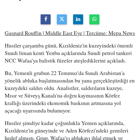
Gaspard Rouffin | Middle East Eye | Tercüme: Mepa News
Husiler çarşamba günü, Kızıldeniz'in kuzeyindeki önemli
Suudi liman kenti Yenbu açıklarında Suudi petrol tankeri
NCC Wafaa'ya balistik füzeler ateşlediklerini açıkladı.
Bu, Yemenli grubun 22 Temmuz'da Suudi Arabistan'a
yönelik abluka başlatmasından bu yana gerçekleştirdiği en
kuzeydeki saldırı oldu. Analistler, saldırıların kuzeye,
Mısır ve Süveyş Kanalı'na doğru kaymasının Körfez
krallığı üzerindeki ekonomik baskının artmasına yol
açacağı uyarısında bulunuyor.
Husiler şimdiye kadar çoğunlukla Yemen açıklarında,
Kızıldeniz'in güneyinde ve Aden Körfezi'ndeki gemileri
hedef almıştı. Grup, Wafaa'yı ablukayı ihlal etmek ve