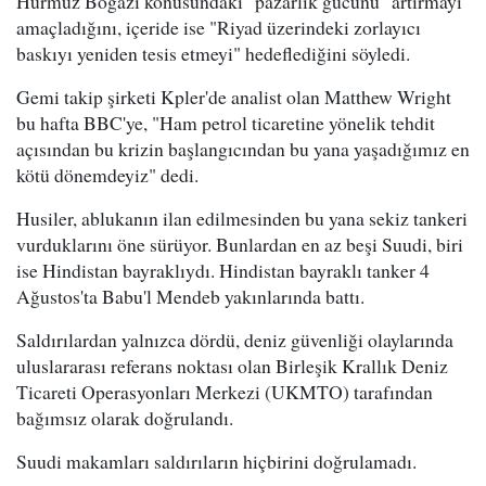
Hürmüz Boğazı konusundaki "pazarlık gücünü" artırmayı
amaçladığını, içeride ise "Riyad üzerindeki zorlayıcı
baskıyı yeniden tesis etmeyi" hedeflediğini söyledi.
Gemi takip şirketi Kpler'de analist olan Matthew Wright
bu hafta BBC'ye, "Ham petrol ticaretine yönelik tehdit
açısından bu krizin başlangıcından bu yana yaşadığımız en
kötü dönemdeyiz" dedi.
Husiler, ablukanın ilan edilmesinden bu yana sekiz tankeri
vurduklarını öne sürüyor. Bunlardan en az beşi Suudi, biri
ise Hindistan bayraklıydı. Hindistan bayraklı tanker 4
Ağustos'ta Babu'l Mendeb yakınlarında battı.
Saldırılardan yalnızca dördü, deniz güvenliği olaylarında
uluslararası referans noktası olan Birleşik Krallık Deniz
Ticareti Operasyonları Merkezi (UKMTO) tarafından
bağımsız olarak doğrulandı.
Suudi makamları saldırıların hiçbirini doğrulamadı.