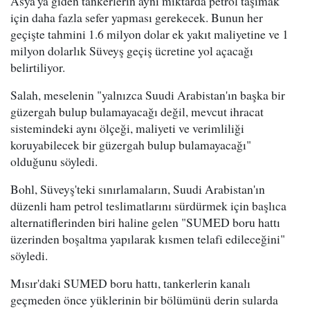
Asya'ya giden tankerlerin aynı miktarda petrol taşımak
için daha fazla sefer yapması gerekecek. Bunun her
geçişte tahmini 1.6 milyon dolar ek yakıt maliyetine ve 1
milyon dolarlık Süveyş geçiş ücretine yol açacağı
belirtiliyor.
Salah, meselenin "yalnızca Suudi Arabistan'ın başka bir
güzergah bulup bulamayacağı değil, mevcut ihracat
sistemindeki aynı ölçeği, maliyeti ve verimliliği
koruyabilecek bir güzergah bulup bulamayacağı"
olduğunu söyledi.
Bohl, Süveyş'teki sınırlamaların, Suudi Arabistan'ın
düzenli ham petrol teslimatlarını sürdürmek için başlıca
alternatiflerinden biri haline gelen "SUMED boru hattı
üzerinden boşaltma yapılarak kısmen telafi edileceğini"
söyledi.
Mısır'daki SUMED boru hattı, tankerlerin kanalı
geçmeden önce yüklerinin bir bölümünü derin sularda