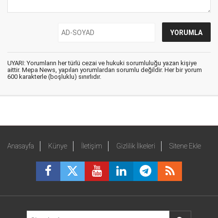
UYARI: Yorumların her türlü cezai ve hukuki sorumluluğu yazan kişiye
aittir. Mepa News, yapılan yorumlardan sorumlu değildir. Her bir yorum
600 karakterle (boşluklu) sınırlıdır.
Anasayfa
Künye
İletişim
Gizlilik İlkeleri
Sitene Ekle