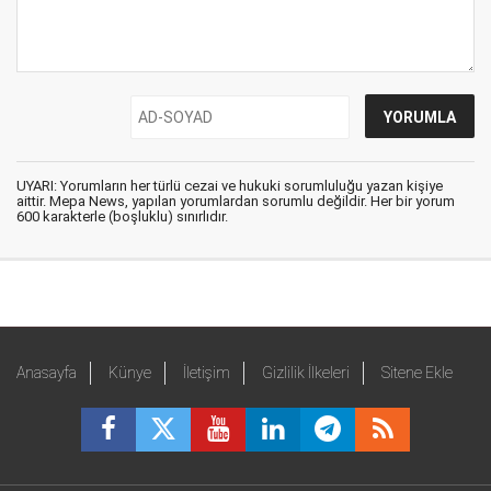
UYARI: Yorumların her türlü cezai ve hukuki sorumluluğu yazan kişiye
aittir. Mepa News, yapılan yorumlardan sorumlu değildir. Her bir yorum
600 karakterle (boşluklu) sınırlıdır.
Anasayfa
Künye
İletişim
Gizlilik İlkeleri
Sitene Ekle