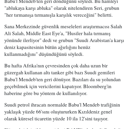
Babu'l Mendeb'ten geri döndüğünü söyledi. Bu hamleyi
"ablukaya karşı abluka" olarak nitelendiren Seri, grubun
"her tırmanışa tırmanışla karşılık vereceğini" belirtti.
Sana Merkezinde güvenlik meseleleri araştırmacısı Salah
Ali Salah, Middle East Eye'a, "Husiler hala tırmanış
yönünde ilerliyor" dedi ve grubun "Suudi Arabistan'a karşı
deniz kapasitesinin bütün ağırlığını henüz
kullanmadığını" düşündüğünü söyledi.
Bu hafta Afrika'nın çevresinden çok daha uzun bir
güzergah kullanan altı tanker gibi bazı Suudi gemileri
Babu'l Mendeb'ten geri dönüyor. Bazıları da su yolundan
geçebilmek için vericilerini kapatıyor. Bloomberg'in
haberine göre bu yöntem de kullanılıyor.
Suudi petrol ihracatı normalde Babu'l Mendeb trafiğinin
yaklaşık yüzde 66'sını oluştururken Kızıldeniz genel
olarak küresel ticaretin yüzde 10 ila 12'sini taşıyor.