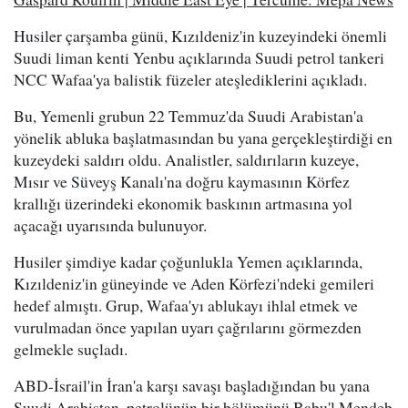
Husiler çarşamba günü, Kızıldeniz'in kuzeyindeki önemli
Suudi liman kenti Yenbu açıklarında Suudi petrol tankeri
NCC Wafaa'ya balistik füzeler ateşlediklerini açıkladı.
Bu, Yemenli grubun 22 Temmuz'da Suudi Arabistan'a
yönelik abluka başlatmasından bu yana gerçekleştirdiği en
kuzeydeki saldırı oldu. Analistler, saldırıların kuzeye,
Mısır ve Süveyş Kanalı'na doğru kaymasının Körfez
krallığı üzerindeki ekonomik baskının artmasına yol
açacağı uyarısında bulunuyor.
Husiler şimdiye kadar çoğunlukla Yemen açıklarında,
Kızıldeniz'in güneyinde ve Aden Körfezi'ndeki gemileri
hedef almıştı. Grup, Wafaa'yı ablukayı ihlal etmek ve
vurulmadan önce yapılan uyarı çağrılarını görmezden
gelmekle suçladı.
ABD-İsrail'in İran'a karşı savaşı başladığından bu yana
Suudi Arabistan, petrolünün bir bölümünü Babu'l Mendeb