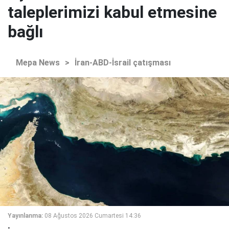
taleplerimizi kabul etmesine
bağlı
Mepa News
>
İran-ABD-İsrail çatışması
Yayınlanma:
08 Ağustos 2026 Cumartesi 14:36