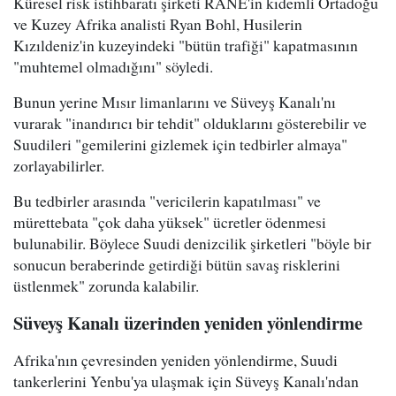
Küresel risk istihbaratı şirketi RANE'in kıdemli Ortadoğu
ve Kuzey Afrika analisti Ryan Bohl, Husilerin
Kızıldeniz'in kuzeyindeki "bütün trafiği" kapatmasının
"muhtemel olmadığını" söyledi.
Bunun yerine Mısır limanlarını ve Süveyş Kanalı'nı
vurarak "inandırıcı bir tehdit" olduklarını gösterebilir ve
Suudileri "gemilerini gizlemek için tedbirler almaya"
zorlayabilirler.
Bu tedbirler arasında "vericilerin kapatılması" ve
mürettebata "çok daha yüksek" ücretler ödenmesi
bulunabilir. Böylece Suudi denizcilik şirketleri "böyle bir
sonucun beraberinde getirdiği bütün savaş risklerini
üstlenmek" zorunda kalabilir.
Süveyş Kanalı üzerinden yeniden yönlendirme
Afrika'nın çevresinden yeniden yönlendirme, Suudi
tankerlerini Yenbu'ya ulaşmak için Süveyş Kanalı'ndan