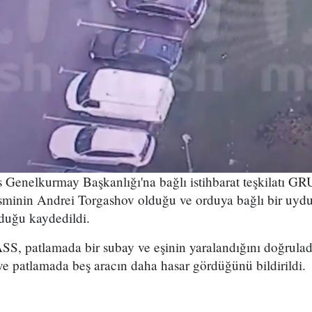
Genelkurmay Başkanlığı'na bağlı istihbarat teşkilatı GRU
isminin
Andrei Torgashov olduğu ve
orduya bağlı bir uydu
duğu kaydedildi.
SS, patlamada bir subay ve eşinin yaralandığını doğrulad
e patlamada beş aracın daha hasar gördüğünü bildirildi.