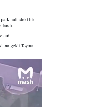
ark halindeki bir
ralandı.
 etti.
ydana geldi Toyota