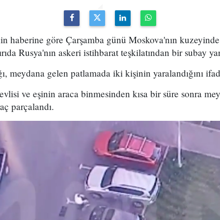
in haberine göre Çarşamba günü Moskova'nın kuzeyinde p
ıda Rusya'nın askeri istihbarat teşkilatından bir subay ya
ğı, meydana gelen patlamada iki kişinin yaralandığını ifade
revlisi ve eşinin araca binmesinden kısa bir süre sonra me
aç parçalandı.