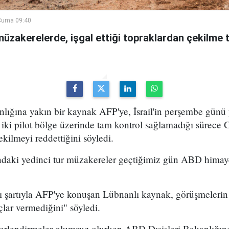
Cuma 09:40
 müzakerelerde, işgal ettiği topraklardan çekilme t
ğına yakın bir kaynak AFP'ye, İsrail'in perşembe günü
iki pilot bölge üzerinde tam kontrol sağlamadığı sürece
kilmeyi reddettiğini söyledi.
sındaki yedinci tur müzakereler geçtiğimiz gün ABD hima
 şartıyla AFP'ye konuşan Lübnanlı kaynak, görüşmelerin 
lar vermediğini" söyledi.
ğerlendirmeler olumsuz olurken ABD Dışişleri Bakanlığın