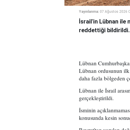
Yayınlanma:
07 Ağustos 2026 
İsrail'in Lübnan ile
reddettiği bildirildi.
Lübnan Cumhurbaşkanlı
Lübnan ordusunun ilk 
daha fazla bölgeden çe
Lübnan ile İsrail ara
gerçekleştirildi.
İsminin açıklanmaması
konusunda kesin sonuç
Beyrut'tan yapılan de