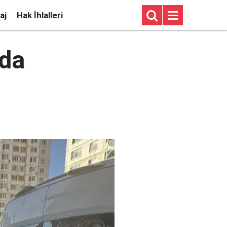
aj
Hak İhlalleri
'da