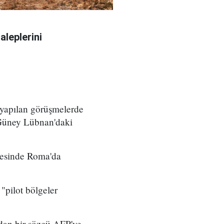
aleplerini
 yapılan görüşmelerde
 Güney Lübnan'daki
yesinde Roma'da
"pilot bölgeler
dan bir sözcü AFP'ye