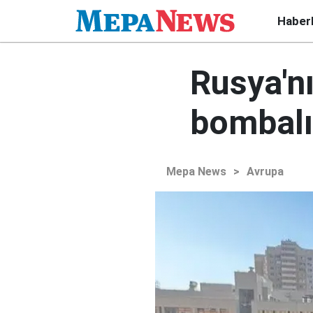
Haber
Rusya'n
bombalı 
Mepa News
>
Avrupa