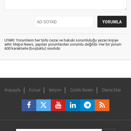
UYARI: Yorumların her türlü cezai ve hukuki sorumluluğu yazan kişiye
aittir. Mepa News, yapılan yorumlardan sorumlu değildir. Her bir yorum
600 karakterle (boşluklu) sınırlıdır.
Anasayfa
Künye
İletişim
Gizlilik İlkeleri
Sitene Ekle