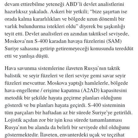
devam ettirebilme yeteneği ABD’li devlet analistlerini
hazırlıksız yakaladı. Askeri bir yetkili; “bize şaşırtan ise
orada kalma kararlılıkları ve bölgede uzun dönemli bir
varlık bulundurma istekleri oldu” diyerek bu şaşkınlığı
teyit etti. Devlet analistleri en azından taktiksel seviyede,
Moskova’nın S-400 karadan havaya füzelerini (SAM)
Suriye sahasına getirip getiremeyeceği konusunda tereddüt
etti ve yanlışa düştü.
Hava savunma sistemlerine ilaveten Rusya’nın taktik
balistik ve seyir füzeleri ve ileri seviye gemi savar seyir
füzeleri mevcuttur. Moskova yaptığı hamlelerle, bölgede
hava-engelleme / erişime kapatma (A2AD) kapasitesini
metodik bir şekilde hayata geçirme planları olduğunu
gösterdi ve bu planları hayata geçirdi. S-400 sisteminin
tüm parçaları bir haftadan az bir sürede Suriye’ye getirildi.
Lojistik açıdan zor bir işin kısa sürede tamamlanması
Rusya’nın bu alanda da belirli bir seviyede ehil olduğunu
göstermektedir. İlaveten, envanterdeki uçak ve teçzihat