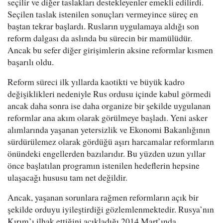
seçilir ve diğer taslakları destekleyenler emekli edilirdi.
Seçilen taslak istenilen sonuçları vermeyince süreç en
baştan tekrar başlardı. Rusların uygulamaya aldığı son
reform dalgası da aslında bu sürecin bir mamülüdür.
Ancak bu sefer diğer girişimlerin aksine reformlar kısmen
başarılı oldu.
Reform süreci ilk yıllarda kaotikti ve büyük kadro
değişiklikleri nedeniyle Rus ordusu içinde kabul görmedi
ancak daha sonra ise daha organize bir şekilde uygulanan
reformlar ana akım olarak görülmeye başladı. Yeni asker
alımlarında yaşanan yetersizlik ve Ekonomi Bakanlığının
sürdürülemez olarak gördüğü aşırı harcamalar reformların
önündeki engellerden bazılarıdır. Bu yüzden uzun yıllar
önce başlatılan programın istenilen hedeflerin hepsine
ulaşacağı hususu tam net değildir.
Ancak, yaşanan sorunlara rağmen reformların açık bir
şekilde orduyu iyileştirdiği gözlemlenmektedir. Rusya’nın
Kırım’ı ilhak ettiğini açıkladığı 2014 Mart’ında