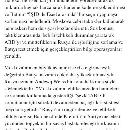
Harekat ile Esed karşıtı muhalefetin görece olarak az
miktarda kaynak harcanarak kademe kademe yok edilmesi
ve Batının “IŞİD ile Esed arasında” bir seçim yapmaya
zorlanması hedeflendi. Moskova cebri taktikler kullanarak
hem askeri hem de siyasi kozlar elde etti. Söz konusu
taktikler arasında, belirli tehlikeli durumlar yaratarak
ABD’yi ve müttefiklerini Rusya ile işbirliğine zorlama ve
Batıyı test etmek için gerçekleştirilen bilgi operasyonları
yer aldı.
Moskova’nın en büyük avantajı ise riske girme eşik
değerinin Batıya nazaran çok daha yüksek olmasıydı.
Rusya uzmanı Andewq Weiss bu konu hakkında şöyle
söylemektedir: “Moskova’nın tehlike arzeden hamleleri
koz olarak kullanmada gösterdiği “şevk” ABD’li
komutanlar için sürekli devam eden baş ağrıları silsilesi
meydana getirdi.” Rusya’nın öngörülemez ve tehlikeli
olduğu algısı, Batı nezdinde Kremlin’in Suriye meselesi
yüzünden topyekün bir savaş başlatabileceği korkusunu