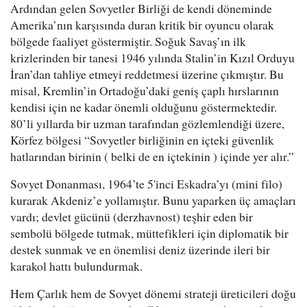
Ardından gelen Sovyetler Birliği de kendi döneminde
Amerika’nın karşısında duran kritik bir oyuncu olarak
bölgede faaliyet göstermiştir. Soğuk Savaş’ın ilk
krizlerinden bir tanesi 1946 yılında Stalin’in Kızıl Orduyu
İran’dan tahliye etmeyi reddetmesi üzerine çıkmıştır. Bu
misal, Kremlin’in Ortadoğu’daki geniş çaplı hırslarının
kendisi için ne kadar önemli olduğunu göstermektedir.
80’li yıllarda bir uzman tarafından gözlemlendiği üzere,
Körfez bölgesi “Sovyetler birliğinin en içteki güvenlik
hatlarından birinin ( belki de en içtekinin ) içinde yer alır.”
Sovyet Donanması, 1964’te 5'inci Eskadra’yı (mini filo)
kurarak Akdeniz’e yollamıştır. Bunu yaparken üç amaçları
vardı; devlet gücünü (derzhavnost) teşhir eden bir
sembolü bölgede tutmak, müttefikleri için diplomatik bir
destek sunmak ve en önemlisi deniz üzerinde ileri bir
karakol hattı bulundurmak.
Hem Çarlık hem de Sovyet dönemi strateji üreticileri doğu