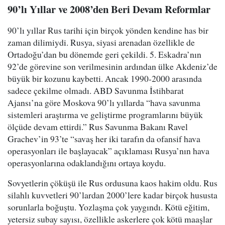
90’lı Yıllar ve 2008’den Beri Devam Reformlar
90’lı yıllar Rus tarihi için birçok yönden kendine has bir
zaman dilimiydi. Rusya, siyasi arenadan özellikle de
Ortadoğu’dan bu dönemde geri çekildi. 5. Eskadra’nın
92’de görevine son verilmesinin ardından ülke Akdeniz’de
büyük bir kozunu kaybetti. Ancak 1990-2000 arasında
sadece çekilme olmadı. ABD Savunma İstihbarat
Ajansı’na göre Moskova 90’lı yıllarda “hava savunma
sistemleri araştırma ve geliştirme programlarını büyük
ölçüde devam ettirdi.” Rus Savunma Bakanı Ravel
Grachev’in 93’te “savaş her iki tarafın da ofansif hava
operasyonları ile başlayacak” açıklaması Rusya’nın hava
operasyonlarına odaklandığını ortaya koydu.
Sovyetlerin çöküşü ile Rus ordusuna kaos hakim oldu. Rus
silahlı kuvvetleri 90’lardan 2000’lere kadar birçok hususta
sorunlarla boğuştu. Yozlaşma çok yaygındı. Kötü eğitim,
yetersiz subay sayısı, özellikle askerlere çok kötü maaşlar