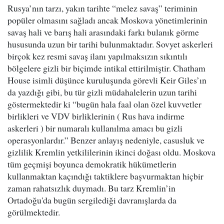
Rusya’nın tarzı, yakın tarihte “melez savaş” teriminin
popüler olmasını sağladı ancak Moskova yönetimlerinin
savaş hali ve barış hali arasındaki farkı bulanık görme
hususunda uzun bir tarihi bulunmaktadır. Sovyet askerleri
birçok kez resmi savaş ilanı yapılmaksızın sıkıntılı
bölgelere gizli bir biçimde intikal ettirilmiştir. Chatham
House isimli düşünce kuruluşunda görevli Keir Giles’ın
da yazdığı gibi, bu tür gizli müdahalelerin uzun tarihi
göstermektedir ki “bugün hala faal olan özel kuvvetler
birlikleri ve VDV birliklerinin ( Rus hava indirme
askerleri ) bir numaralı kullanılma amacı bu gizli
operasyonlardır.” Benzer anlayış nedeniyle, casusluk ve
gizlilik Kremlin yetkililerinin ikinci doğası oldu. Moskova
tüm geçmişi boyunca demokratik hükümetlerin
kullanmaktan kaçındığı taktiklere başvurmaktan hiçbir
zaman rahatsızlık duymadı. Bu tarz Kremlin’in
Ortadoğu'da bugün sergilediği davranışlarda da
görülmektedir.