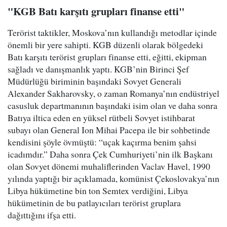
"KGB Batı karşıtı grupları finanse etti"
Terörist taktikler, Moskova’nın kullandığı metodlar içinde
önemli bir yere sahipti. KGB düzenli olarak bölgedeki
Batı karşıtı terörist grupları finanse etti, eğitti, ekipman
sağladı ve danışmanlık yaptı. KGB’nin Birinci Şef
Müdürlüğü biriminin başındaki Sovyet Generali
Alexander Sakharovsky, o zaman Romanya’nın endüstriyel
casusluk departmanının başındaki isim olan ve daha sonra
Batıya iltica eden en yüksel rütbeli Sovyet istihbarat
subayı olan General Ion Mihai Pacepa ile bir sohbetinde
kendisini şöyle övmüştü: “uçak kaçırma benim şahsi
icadımdır.” Daha sonra Çek Cumhuriyeti’nin ilk Başkanı
olan Sovyet dönemi muhaliflerinden Vaclav Havel, 1990
yılında yaptığı bir açıklamada, komünist Çekoslovakya’nın
Libya hükümetine bin ton Semtex verdiğini, Libya
hükümetinin de bu patlayıcıları terörist gruplara
dağıttığını ifşa etti.