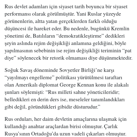
Rus devlet adamları için siyaset tarih boyunca bir siyaset
performansı olarak görülmüştür. Yani Ruslar yüzeyde
görünenlerin, altta yatan gerçeklerden farklı olduğu
düşüncesi ile hareket eder. Bu nedenle, bugünkü Kremlin
yönetimi de, Batılıların “demokratikleştirme” dedikleri
şeyin aslında rejim değişikliği anlamına geldiğini, böyle
yapılmasının sebebinin ise rejim değişikliği teriminin “pat
diye” söylenecek bir retorik olmaması diye düşünmektedir.
Soğuk Savaş döneminde Sovyetler Birliği’ne karşı
“yayılmayı engelleme” politikası yürütülmesi taraftarı
olan Amerikalı diplomat George Kennan konu ile alakalı
şunları söylemişti: “Rus milleti sahne yöneticileridir;
belledikleri en derin ders ise, meseleler tanımlandıkları
gibi değil, göründükleri gibidir düsturudur.”
Rus orduları, her daim devletin amaçlarına ulaşmak için
kullandığı anahtar araçlardan birisi olmuştur. Çarlık
Rusya’sının Ortadoğu’da uzun vadeli çıkarları olmuştur.