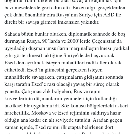
doğurdu. Batılı ülkeler bu olası savaştan kaçınmak için
bazı meselelerde geri adım attı. Bazen algı, gerçeklerden
çok daha önemlidir zira Rusya’nın Suriye için ABD ile
direkt bir savaşa girmesi imkansıza yakındır.
Sahada bütün bunlar olurken, diplomatik sahnede de boş
durmayan Rusya, 90’larda ve 2000’lerde Çeçenistan’da
uyguladığı düşman unsurların marjinalleştirilmesi (radikal
gibi gösterilmesi) taktiğine Suriye’de de başvurarak
Esed’den ayrılmak isteyen muhalifleri radikaller olarak
etiketledi. Esed’in gitmesini gerçekten isteyen
muhaliflerle savaşırken, çatışmaların gidişatını sonunda
karşı tarafın Esed’e razı olacağı yavaş bir süreç olarak
yönetti. Çatışmasızlık bölgeleri, Rus ve rejim
kuvvetlerinin düşmanlarını yenmeleri için kullandığı
taktiksel bir uygulama idi. Söz konusu bölgelerdeki askeri
hareketlilik, Moskova ve Esed rejiminin saldırıya hazır
olduğu ana kadar en alt seviyede tutuldu. Aradan geçen
zaman içinde, Esed rejimi ilk etapta belirlenen dört