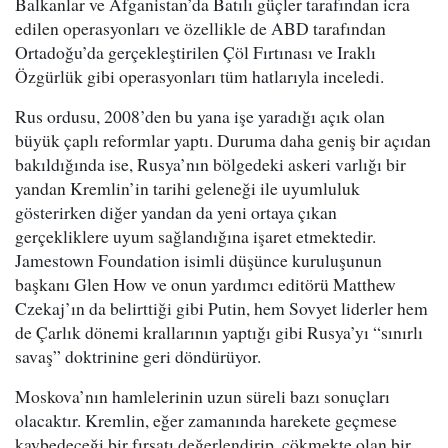
Balkanlar ve Afganistan’da Batılı güçler tarafından icra
edilen operasyonları ve özellikle de ABD tarafından
Ortadoğu’da gerçekleştirilen Çöl Fırtınası ve Iraklı
Özgürlük gibi operasyonları tüm hatlarıyla inceledi.
Rus ordusu, 2008’den bu yana işe yaradığı açık olan
büyük çaplı reformlar yaptı. Duruma daha geniş bir açıdan
bakıldığında ise, Rusya’nın bölgedeki askeri varlığı bir
yandan Kremlin’in tarihi geleneği ile uyumluluk
gösterirken diğer yandan da yeni ortaya çıkan
gerçekliklere uyum sağlandığına işaret etmektedir.
Jamestown Foundation isimli düşünce kuruluşunun
başkanı Glen How ve onun yardımcı editörü Matthew
Czekaj’ın da belirttiği gibi Putin, hem Sovyet liderler hem
de Çarlık dönemi krallarının yaptığı gibi Rusya’yı “sınırlı
savaş” doktrinine geri döndürüyor.
Moskova’nın hamlelerinin uzun süreli bazı sonuçları
olacaktır. Kremlin, eğer zamanında harekete geçmese
kaybedeceği bir fırsatı değerlendirip, çökmekte olan bir