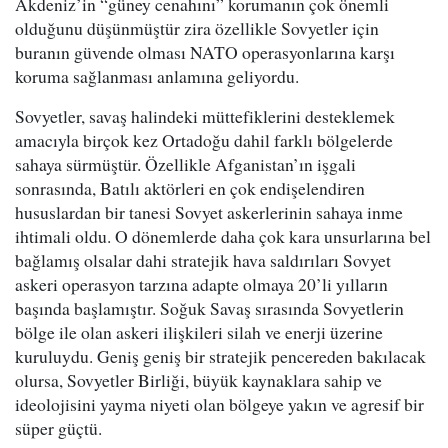
Akdeniz’in “güney cenahını” korumanın çok önemli
olduğunu düşünmüştür zira özellikle Sovyetler için
buranın güvende olması NATO operasyonlarına karşı
koruma sağlanması anlamına geliyordu.
Sovyetler, savaş halindeki müttefiklerini desteklemek
amacıyla birçok kez Ortadoğu dahil farklı bölgelerde
sahaya sürmüştür. Özellikle Afganistan’ın işgali
sonrasında, Batılı aktörleri en çok endişelendiren
hususlardan bir tanesi Sovyet askerlerinin sahaya inme
ihtimali oldu. O dönemlerde daha çok kara unsurlarına bel
bağlamış olsalar dahi stratejik hava saldırıları Sovyet
askeri operasyon tarzına adapte olmaya 20’li yılların
başında başlamıştır. Soğuk Savaş sırasında Sovyetlerin
bölge ile olan askeri ilişkileri silah ve enerji üzerine
kuruluydu. Geniş geniş bir stratejik pencereden bakılacak
olursa, Sovyetler Birliği, büyük kaynaklara sahip ve
ideolojisini yayma niyeti olan bölgeye yakın ve agresif bir
süper güçtü.