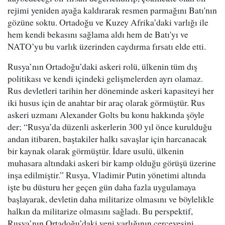
rejimi yeniden ayağa kaldırarak resmen parmağını Batı'nın
gözüne soktu. Ortadoğu ve Kuzey Afrika’daki varlığı ile
hem kendi bekasını sağlama aldı hem de Batı'yı ve
NATO’yu bu varlık üzerinden caydırma fırsatı elde etti.
Rusya’nın Ortadoğu’daki askeri rolü, ülkenin tüm dış
politikası ve kendi içindeki gelişmelerden ayrı olamaz.
Rus devletleri tarihin her döneminde askeri kapasiteyi her
iki husus için de anahtar bir araç olarak görmüştür. Rus
askeri uzmanı Alexander Golts bu konu hakkında şöyle
der; “Rusya’da düzenli askerlerin 300 yıl önce kurulduğu
andan itibaren, baştakiler halkı savaşlar için harcanacak
bir kaynak olarak görmüştür. İdare usulü, ülkenin
muhasara altındaki askeri bir kamp olduğu görüşü üzerine
inşa edilmiştir.” Rusya, Vladimir Putin yönetimi altında
işte bu düsturu her geçen gün daha fazla uygulamaya
başlayarak, devletin daha militarize olmasını ve böylelikle
halkın da militarize olmasını sağladı. Bu perspektif,
Rusya’nın Ortadoğu’daki yeni varlığının çerçevesini