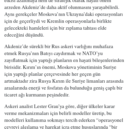
etkisi azaltmaya hem de stratejik olarak hayati önem
arzeden Akdeniz’de daha aktif olunmasını yarayabilirdi.
Aynı gerekçeler Moskova’nın Ukrayna’daki operasyonları
için de geçerliydi ve Kremlin operasyonlarla birlikte
gelecekteki hamleleri için bir zıplama tahtası elde
edeceğini düşündü.
Akdeniz’de sürekli bir Rus askeri varlığını muhafaza
etmek Rusya’nın Batıyı caydırmak ve NATO’yu
zayıflatmak için yaptığı planların en hayati bileşenlerinden
birisidir. Kırım’ın önemi, Moskova yönetiminin Suriye
için yaptığı planlar çerçevesinde her geçen gün
artmaktadır zira Rusya Kırım ile Suriye limanları arasında
araalarında enerji ve fosfatın da bulunduğu geniş çaplı bir
ticaret ağı kurmanın peşindedir.
Askeri analist Lester Grau’ya göre, diğer ülkeler karar
verme mekanizmaları için belirli modeller üretip, bu
modelleri kullanıma sokmayı tercih ederken “operasyonel
çevreyi algılama ve harekat icra etme hususlarında “bir