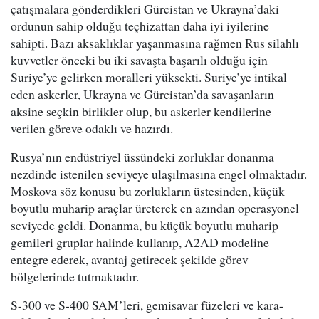
çatışmalara gönderdikleri Gürcistan ve Ukrayna’daki
ordunun sahip olduğu teçhizattan daha iyi iyilerine
sahipti. Bazı aksaklıklar yaşanmasına rağmen Rus silahlı
kuvvetler önceki bu iki savaşta başarılı olduğu için
Suriye’ye gelirken moralleri yüksekti. Suriye’ye intikal
eden askerler, Ukrayna ve Gürcistan’da savaşanların
aksine seçkin birlikler olup, bu askerler kendilerine
verilen göreve odaklı ve hazırdı.
Rusya’nın endüstriyel üssündeki zorluklar donanma
nezdinde istenilen seviyeye ulaşılmasına engel olmaktadır.
Moskova söz konusu bu zorlukların üstesinden, küçük
boyutlu muharip araçlar üreterek en azından operasyonel
seviyede geldi. Donanma, bu küçük boyutlu muharip
gemileri gruplar halinde kullanıp, A2AD modeline
entegre ederek, avantaj getirecek şekilde görev
bölgelerinde tutmaktadır.
S-300 ve S-400 SAM’leri, gemisavar füzeleri ve kara-