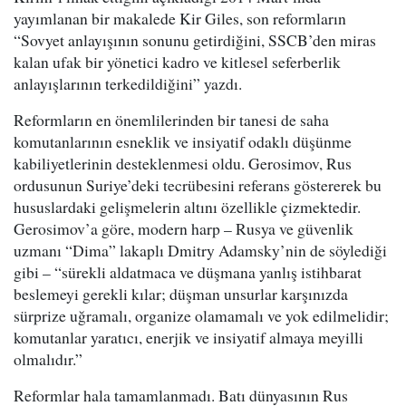
yayımlanan bir makalede Kir Giles, son reformların
“Sovyet anlayışının sonunu getirdiğini, SSCB’den miras
kalan ufak bir yönetici kadro ve kitlesel seferberlik
anlayışlarının terkedildiğini” yazdı.
Reformların en önemlilerinden bir tanesi de saha
komutanlarının esneklik ve insiyatif odaklı düşünme
kabiliyetlerinin desteklenmesi oldu. Gerosimov, Rus
ordusunun Suriye’deki tecrübesini referans göstererek bu
hususlardaki gelişmelerin altını özellikle çizmektedir.
Gerosimov’a göre, modern harp – Rusya ve güvenlik
uzmanı “Dima” lakaplı Dmitry Adamsky’nin de söylediği
gibi – “sürekli aldatmaca ve düşmana yanlış istihbarat
beslemeyi gerekli kılar; düşman unsurlar karşınızda
sürprize uğramalı, organize olamamalı ve yok edilmelidir;
komutanlar yaratıcı, enerjik ve insiyatif almaya meyilli
olmalıdır.”
Reformlar hala tamamlanmadı. Batı dünyasının Rus