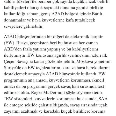
saldırı füzeleri ile beraber çok sayıda küçük ancak belirli
kabiliyetleri olan çok sayıdaki donama gemisi birlikte
kullanıldığı zaman, geniş A2AD bölgesi içinde Batılı
donanmalar ve hava kuvvetlerine kafa tutabilecek
seviyelere gelinebilir.
A2AD bileşenlerinden bir diğeri de elektronik harptir
(EW). Rusya, geçmişten beri bu hususta her zaman
ABD’den fazla yatırım yapmış ve bu kabiliyetlerini
ilerletmiştir. EW konusuna ağırlık verilmesinin izleri ilk
Çeçen Savaşına kadar gözlemlenebilir. Moskova yönetimi
Suriye’de de EW teçhizatlarını, kara ve hava harekatlarını
desteklemek amacıyla A2AD bünyesinde kullandı. EW
programının ana amacı, kuvvetlerin korunması, ikincil
amacı da bu programın gerçek savaş hali sırasında test
edilmesi oldu. Roger McDermott şöyle söylemektedir:
“EW sistemleri, kuvvetlerin korunması hususunda, SAA
ile entegre şekilde çalıştırıldığında, savaş sırasında uçak
zayiatını azaltmak ve karadaki küçük birliklere koruma