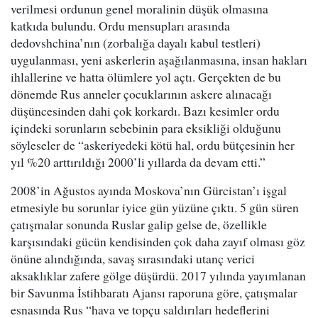
verilmesi ordunun genel moralinin düşük olmasına
katkıda bulundu. Ordu mensupları arasında
dedovshchina’nın (zorbalığa dayalı kabul testleri)
uygulanması, yeni askerlerin aşağılanmasına, insan hakları
ihlallerine ve hatta ölümlere yol açtı. Gerçekten de bu
dönemde Rus anneler çocuklarının askere alınacağı
düşüncesinden dahi çok korkardı. Bazı kesimler ordu
içindeki sorunların sebebinin para eksikliği olduğunu
söyleseler de “askeriyedeki kötü hal, ordu bütçesinin her
yıl %20 arttırıldığı 2000’li yıllarda da devam etti.”
2008’in Ağustos ayında Moskova’nın Gürcistan’ı işgal
etmesiyle bu sorunlar iyice gün yüzüne çıktı. 5 gün süren
çatışmalar sonunda Ruslar galip gelse de, özellikle
karşısındaki gücün kendisinden çok daha zayıf olması göz
önüne alındığında, savaş sırasındaki utanç verici
aksaklıklar zafere gölge düşürdü. 2017 yılında yayımlanan
bir Savunma İstihbaratı Ajansı raporuna göre, çatışmalar
esnasında Rus “hava ve topçu saldırıları hedeflerini