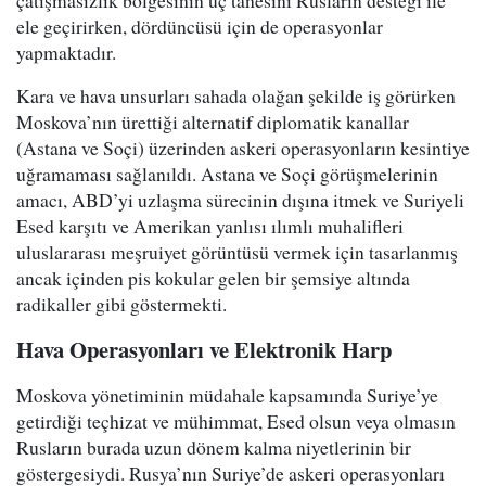
çatışmasızlık bölgesinin üç tanesini Rusların desteği ile
ele geçirirken, dördüncüsü için de operasyonlar
yapmaktadır.
Kara ve hava unsurları sahada olağan şekilde iş görürken
Moskova’nın ürettiği alternatif diplomatik kanallar
(Astana ve Soçi) üzerinden askeri operasyonların kesintiye
uğramaması sağlanıldı. Astana ve Soçi görüşmelerinin
amacı, ABD’yi uzlaşma sürecinin dışına itmek ve Suriyeli
Esed karşıtı ve Amerikan yanlısı ılımlı muhalifleri
uluslararası meşruiyet görüntüsü vermek için tasarlanmış
ancak içinden pis kokular gelen bir şemsiye altında
radikaller gibi göstermekti.
Hava Operasyonları ve Elektronik Harp
Moskova yönetiminin müdahale kapsamında Suriye’ye
getirdiği teçhizat ve mühimmat, Esed olsun veya olmasın
Rusların burada uzun dönem kalma niyetlerinin bir
göstergesiydi. Rusya’nın Suriye’de askeri operasyonları