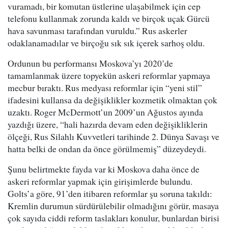
vuramadı, bir komutan üstlerine ulaşabilmek için cep
telefonu kullanmak zorunda kaldı ve birçok uçak Gürcü
hava savunması tarafından vuruldu.” Rus askerler
odaklanamadılar ve birçoğu sık sık içerek sarhoş oldu.
Ordunun bu performansı Moskova’yı 2020’de
tamamlanmak üzere topyekün askeri reformlar yapmaya
mecbur bıraktı. Rus medyası reformlar için “yeni stil”
ifadesini kullansa da değişiklikler kozmetik olmaktan çok
uzaktı. Roger McDermott’un 2009’un Ağustos ayında
yazdığı üzere, “hali hazırda devam eden değişikliklerin
ölçeği, Rus Silahlı Kuvvetleri tarihinde 2. Dünya Savaşı ve
hatta belki de ondan da önce görülmemiş” düzeydeydi.
Şunu belirtmekte fayda var ki Moskova daha önce de
askeri reformlar yapmak için girişimlerde bulundu.
Golts’a göre, 91’den itibaren reformlar şu soruna takıldı:
Kremlin durumun sürdürülebilir olmadığını görür, masaya
çok sayıda ciddi reform taslakları konulur, bunlardan birisi