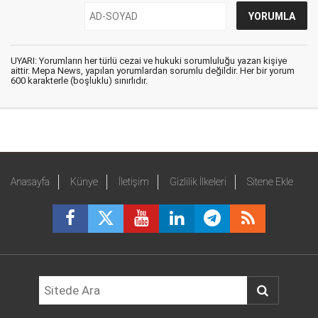
UYARI: Yorumların her türlü cezai ve hukuki sorumluluğu yazan kişiye
aittir. Mepa News, yapılan yorumlardan sorumlu değildir. Her bir yorum
600 karakterle (boşluklu) sınırlıdır.
Anasayfa
Künye
İletişim
Gizlilik İlkeleri
Sitene Ekle