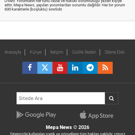
UYARI: Yorumların her türlü cezai ve hukuki sorumluluğu yazan kişiye
aittir. Mepa News, yapılan yorumlardan sorumlu değildir. Her bir yorum
600 karakterle (boşluklu) sınırlıdır.
Anasayfa
Künye
İletişim
Gizlilik İlkeleri
Sitene Ekle
Mepa News
© 2026
Sitemizde kullanılan içerik ve görsellerin tüm hakları saklıdır, izinsiz