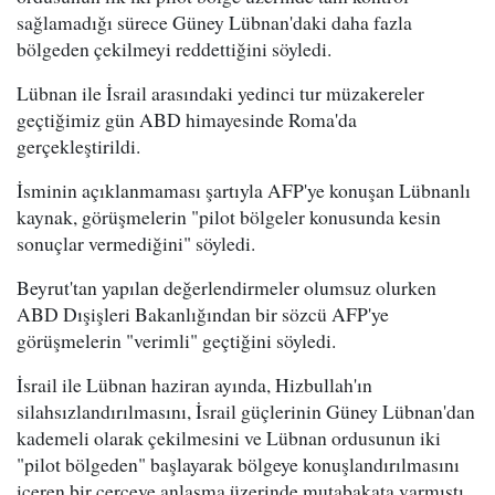
sağlamadığı sürece Güney Lübnan'daki daha fazla
bölgeden çekilmeyi reddettiğini söyledi.
Lübnan ile İsrail arasındaki yedinci tur müzakereler
geçtiğimiz gün ABD himayesinde Roma'da
gerçekleştirildi.
İsminin açıklanmaması şartıyla AFP'ye konuşan Lübnanlı
kaynak, görüşmelerin "pilot bölgeler konusunda kesin
sonuçlar vermediğini" söyledi.
Beyrut'tan yapılan değerlendirmeler olumsuz olurken
ABD Dışişleri Bakanlığından bir sözcü AFP'ye
görüşmelerin "verimli" geçtiğini söyledi.
İsrail ile Lübnan haziran ayında, Hizbullah'ın
silahsızlandırılmasını, İsrail güçlerinin Güney Lübnan'dan
kademeli olarak çekilmesini ve Lübnan ordusunun iki
"pilot bölgeden" başlayarak bölgeye konuşlandırılmasını
içeren bir çerçeve anlaşma üzerinde mutabakata varmıştı.