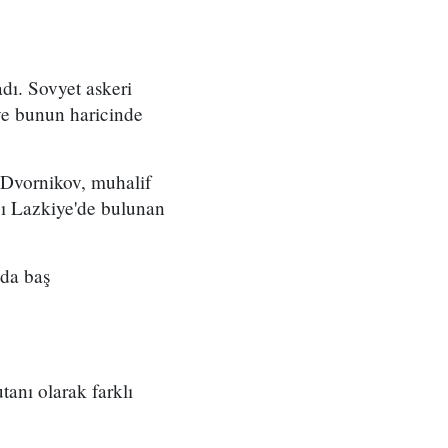
dı. Sovyet askeri
ve bunun haricinde
e Dvornikov, muhalif
ığı Lazkiye'de bulunan
 da baş
anı olarak farklı