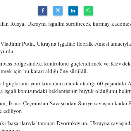
alan Rusya, Ukrayna işgalini sürdürecek kurmay kademesi 
ladimir Putin, Ukrayna işgaline liderlik etmesi amacıyla
uyurdu.
nbass bölgesindeki kontrolünü güçlendirmek ve Kiev'deki 
etmek için bu kararı aldığı öne sürüldü.
gal güçlerinin yeni komutanı olarak atadığı 60 yaşındaki 
 işgali konusundaki beklentisinin büyük olduğunu belirtt
n, İkinci Çeçenistan Savaşı'ndan Suriye savaşına kadar
e ediliyor.
aki 'başarılarıyla' tanınan Dvornikov'un, Ukrayna savaşınd
 inanıyor.