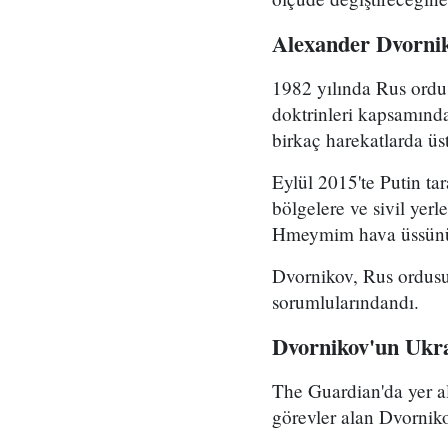
Alexander Dvorni
1982 yılında Rus ordu
doktrinleri kapsamında
birkaç harekatlarda ü
Eylül 2015'te Putin ta
bölgelere ve sivil yerl
Hmeymim hava üssünün
Dvornikov, Rus ordusu
sorumlularındandı.
Dvornikov'un Ukray
The Guardian'da yer a
görevler alan Dvornikov