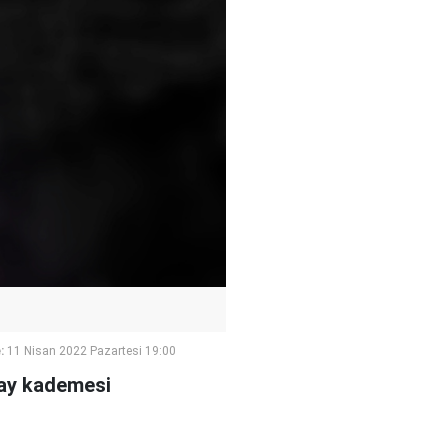
:
11 Nisan 2022 Pazartesi 19:00
may kademesi