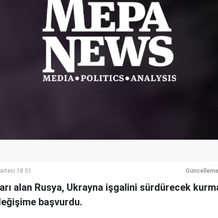
artesi 18:51
Güncelleme
arı alan Rusya, Ukrayna işgalini sürdürecek kur
 değişime başvurdu.