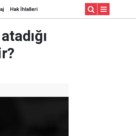
aj
Hak İhlalleri
 atadığı
ir?