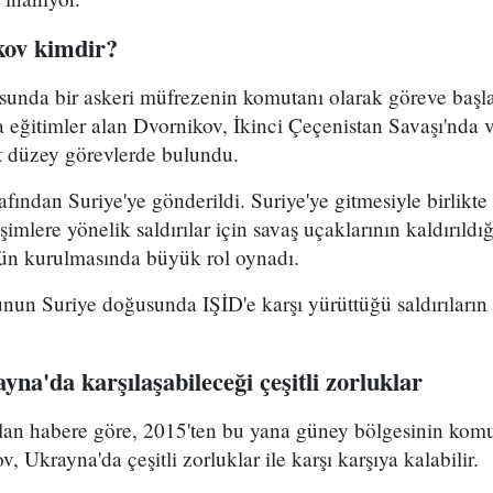
kov kimdir?
sunda bir askeri müfrezenin komutanı olarak göreve başla
 eğitimler alan Dvornikov, İkinci Çeçenistan Savaşı'nda 
st düzey görevlerde bulundu.
rafından Suriye'ye gönderildi. Suriye'ye gitmesiyle birlikt
eşimlere yönelik saldırılar için savaş uçaklarının kaldırıld
 kurulmasında büyük rol oynadı.
nun Suriye doğusunda IŞİD'e karşı yürüttüğü saldırıların
na'da karşılaşabileceği çeşitli zorluklar
lan habere göre, 2015'ten bu yana güney bölgesinin komut
, Ukrayna'da çeşitli zorluklar ile karşı karşıya kalabilir.