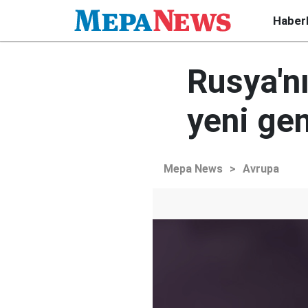
Haber
Rusya'nı
yeni ge
Mepa News
>
Avrupa