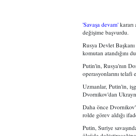
'Savaşa devam'
kararı 
değişime başvurdu.
Rusya Devlet Başkanı V
komutan atandığını d
Putin'in, Rusya'nın Do
operasyonlarını telafi 
Uzmanlar, Putin'in, iş
Dvornikov'dan Ukrayna
Daha önce Dvornikov'u
rolde görev aldığı ifad
Putin, Suriye savaşınd
ölçüde değiştireceğine