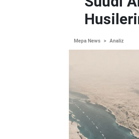
Suudi Ar
Husileri
Mepa News
>
Analiz