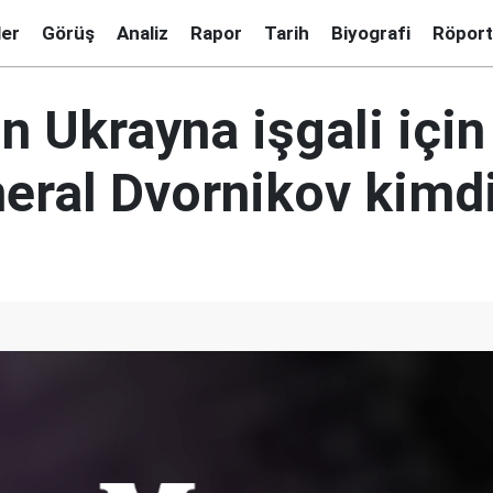
ler
Görüş
Analiz
Rapor
Tarih
Biyografi
Röport
n Ukrayna işgali için
neral Dvornikov kimd